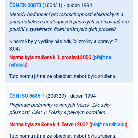
ČSN EN 60873
(180431)
- duben 1994
Metody hodnocení provozuschopnosti elektrických a
pneumatických analogových pásových zapisovačů pro
použití v systémech řízení průmyslových procesů
K normě byly vydány následující změny a opravy:
Z1
8.04t
Norma byla zrušena k 1. prosinci 2006 (
přejít na
náhradu
).
Tuto normu již nelze objednat, neboť byla zrušena.
ČSN ISO 8636-1
(200329)
- duben 1994
Přejímací podmínky rovinných frézek. Zkoušky
přesnosti. Část 1: Frézky s pevným portálem
Norma byla zrušena k 1. červnu 2002 (
přejít na náhradu
).
Tuto normu již nelze objednat, neboť byla zrušena.