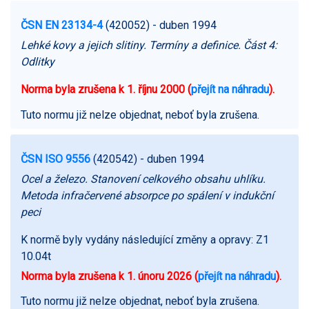
ČSN EN 23134-4
(420052)
- duben 1994
Lehké kovy a jejich slitiny. Termíny a definice. Část 4:
Odlitky
Norma byla zrušena k 1. říjnu 2000 (
přejít na náhradu
).
Tuto normu již nelze objednat, neboť byla zrušena.
ČSN ISO 9556
(420542)
- duben 1994
Ocel a železo. Stanovení celkového obsahu uhlíku.
Metoda infračervené absorpce po spálení v indukční
peci
K normě byly vydány následující změny a opravy:
Z1
10.04t
Norma byla zrušena k 1. únoru 2026 (
přejít na náhradu
).
Tuto normu již nelze objednat, neboť byla zrušena.