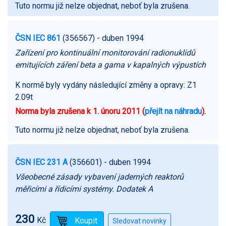
Tuto normu již nelze objednat, neboť byla zrušena.
ČSN IEC 861
(356567)
- duben 1994
Zařízení pro kontinuální monitorování radionuklidů
emitujících záření beta a gama v kapalných výpustích
K normě byly vydány následující změny a opravy:
Z1
2.09t
Norma byla zrušena k 1. únoru 2011 (
přejít na náhradu
).
Tuto normu již nelze objednat, neboť byla zrušena.
ČSN IEC 231 A
(356601)
- duben 1994
Všeobecné zásady vybavení jaderných reaktorů
měřicími a řídicími systémy. Dodatek A
230
Kč