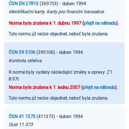
ČSN EN 27813
(369733)
- duben 1994
Identifikační karty. Karty pro finanční transakce
Norma byla zrušena k 1. dubnu 1997 (
přejít na náhradu
).
Tuto normu již nelze objednat, neboť byla zrušena.
ČSN 39 5106
(395106)
- duben 1994
Kontrola střeliva
K normě byly vydány následující změny a opravy:
Z1
8.97t
Norma byla zrušena k 1. lednu 2007 (
přejít na náhradu
).
Tuto normu již nelze objednat, neboť byla zrušena.
ČSN 41 1373
(411373)
- duben 1994
Ocel 11 373