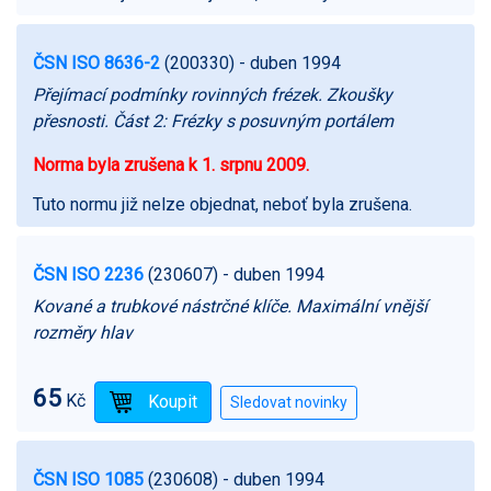
ČSN ISO 8636-2
(200330)
- duben 1994
Přejímací podmínky rovinných frézek. Zkoušky
přesnosti. Část 2: Frézky s posuvným portálem
Norma byla zrušena k 1. srpnu 2009.
Tuto normu již nelze objednat, neboť byla zrušena.
ČSN ISO 2236
(230607)
- duben 1994
Kované a trubkové nástrčné klíče. Maximální vnější
rozměry hlav
65
Kč
ČSN ISO 1085
(230608)
- duben 1994