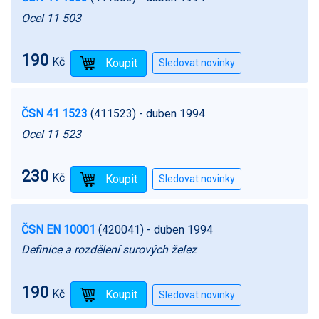
Ocel 11 503
190
Kč
ČSN 41 1523
(411523)
- duben 1994
Ocel 11 523
230
Kč
ČSN EN 10001
(420041)
- duben 1994
Definice a rozdělení surových želez
190
Kč