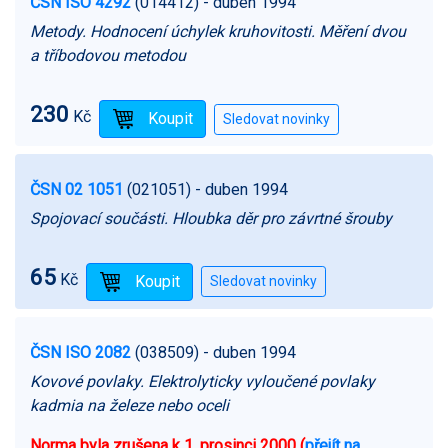
ČSN ISO 4292
(014412)
- duben 1994
Metody. Hodnocení úchylek kruhovitosti. Měření dvou
a tříbodovou metodou
230
Kč
ČSN 02 1051
(021051)
- duben 1994
Spojovací součásti. Hloubka děr pro závrtné šrouby
65
Kč
ČSN ISO 2082
(038509)
- duben 1994
Kovové povlaky. Elektrolyticky vyloučené povlaky
kadmia na železe nebo oceli
Norma byla zrušena k 1. prosinci 2000 (
přejít na