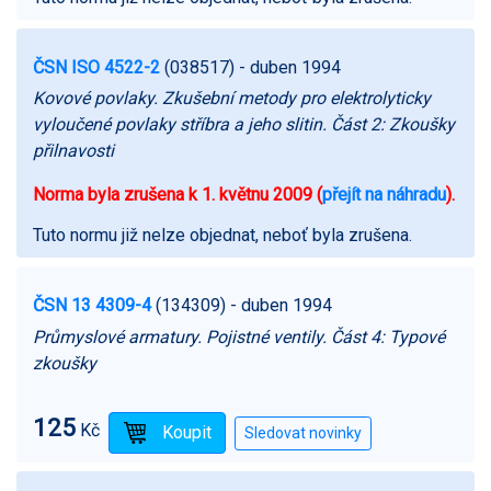
ČSN ISO 4522-2
(038517)
- duben 1994
Kovové povlaky. Zkušební metody pro elektrolyticky
vyloučené povlaky stříbra a jeho slitin. Část 2: Zkoušky
přilnavosti
Norma byla zrušena k 1. květnu 2009 (
přejít na náhradu
).
Tuto normu již nelze objednat, neboť byla zrušena.
ČSN 13 4309-4
(134309)
- duben 1994
Průmyslové armatury. Pojistné ventily. Část 4: Typové
zkoušky
125
Kč