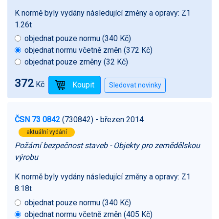
K normě byly vydány následující změny a opravy:
Z1
1.26t
objednat pouze normu (340 Kč)
objednat normu včetně změn (372 Kč)
objednat pouze změny (32 Kč)
372
Kč
ČSN 73 0842
(730842)
- březen 2014
aktuální vydání
Požární bezpečnost staveb - Objekty pro zemědělskou
výrobu
K normě byly vydány následující změny a opravy:
Z1
8.18t
objednat pouze normu (340 Kč)
objednat normu včetně změn (405 Kč)