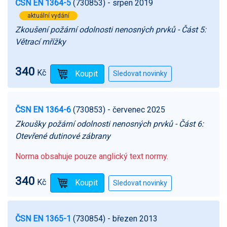
ČSN EN 1364-5
(730853)
- srpen 2019
aktuální vydání
Zkoušení požární odolnosti nenosných prvků - Část 5:
Větrací mřížky
340
Kč
ČSN EN 1364-6
(730853)
- červenec 2025
Zkoušky požární odolnosti nenosných prvků - Část 6:
Otevřené dutinové zábrany
Norma obsahuje pouze anglický text normy.
340
Kč
ČSN EN 1365-1
(730854)
- březen 2013