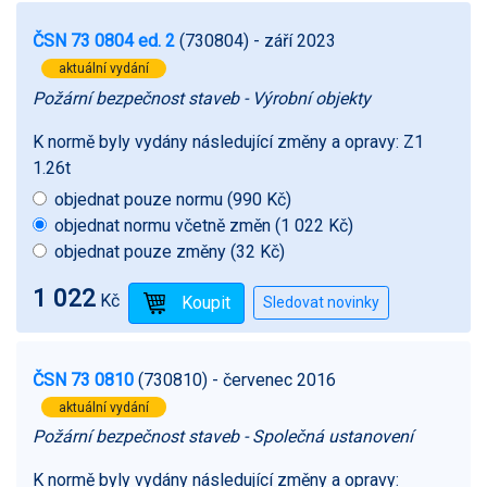
ČSN 73 0804 ed. 2
(730804)
- září 2023
aktuální vydání
Požární bezpečnost staveb - Výrobní objekty
K normě byly vydány následující změny a opravy:
Z1
1.26t
objednat pouze normu (990 Kč)
objednat normu včetně změn (1 022 Kč)
objednat pouze změny (32 Kč)
1 022
Kč
ČSN 73 0810
(730810)
- červenec 2016
aktuální vydání
Požární bezpečnost staveb - Společná ustanovení
K normě byly vydány následující změny a opravy: