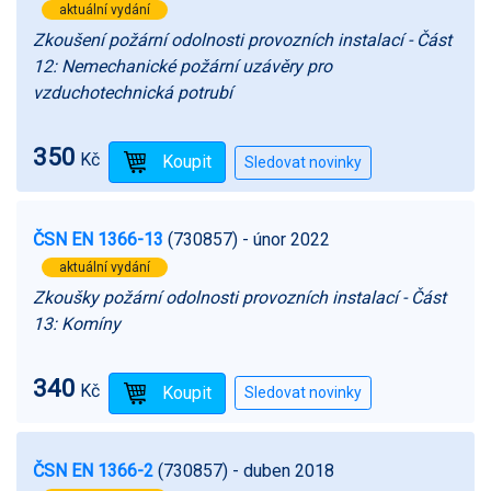
aktuální vydání
Zkoušení požární odolnosti provozních instalací - Část
12: Nemechanické požární uzávěry pro
vzduchotechnická potrubí
350
Kč
ČSN EN 1366-13
(730857)
- únor 2022
aktuální vydání
Zkoušky požární odolnosti provozních instalací - Část
13: Komíny
340
Kč
ČSN EN 1366-2
(730857)
- duben 2018