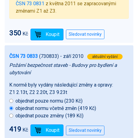
ČSN 73 0831
z května 2011 se zapracovanými
změnami Z1 až Z3.
350
Kč
ČSN 73 0833
(730833)
- září 2010
aktuální vydání
Požární bezpečnost staveb - Budovy pro bydlení a
ubytování
K normě byly vydány následující změny a opravy:
Z1 2.13t, Z2 2.20t, Z3 9.23t
objednat pouze normu (230 Kč)
objednat normu včetně změn (419 Kč)
objednat pouze změny (189 Kč)
419
Kč