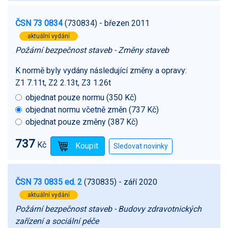
ČSN 73 0834
(730834)
- březen 2011
aktuální vydání
Požární bezpečnost staveb - Změny staveb
K normě byly vydány následující změny a opravy:
Z1 7.11t, Z2 2.13t, Z3 1.26t
objednat pouze normu (350 Kč)
objednat normu včetně změn (737 Kč)
objednat pouze změny (387 Kč)
737
Kč
ČSN 73 0835 ed. 2
(730835)
- září 2020
aktuální vydání
Požární bezpečnost staveb - Budovy zdravotnických
zařízení a sociální péče