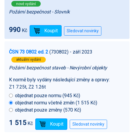
nové vydání
Požární bezpečnost - Slovník
990
Kč
ČSN 73 0802 ed. 2
(730802)
- září 2023
aktuální vydání
Požární bezpečnost staveb - Nevýrobní objekty
K normě byly vydány následující změny a opravy:
Z1 7.25t, Z2 1.26t
objednat pouze normu (945 Kč)
objednat normu včetně změn (1 515 Kč)
objednat pouze změny (570 Kč)
1 515
Kč