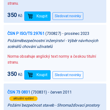
stranu.
350
Kč
ČSN P ISO/TS 29761
(730827)
- prosinec 2023
Požárněbezpečnostní inženýrství - Výběr návrhových
scénářů chování uživatelů
Norma obsahuje anglický text normy a českou titulní
stranu.
350
Kč
ČSN 73 0831
(730831)
- červen 2011
aktuální vydání
Požární bezpečnost staveb - Shromažďovací prostory