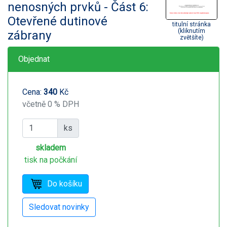
nenosných prvků - Část 6:
Otevřené dutinové
titulní stránka
(kliknutím
zábrany
zvětšíte)
Objednat
Cena:
340
Kč
včetně 0 % DPH
ks
skladem
tisk na počkání