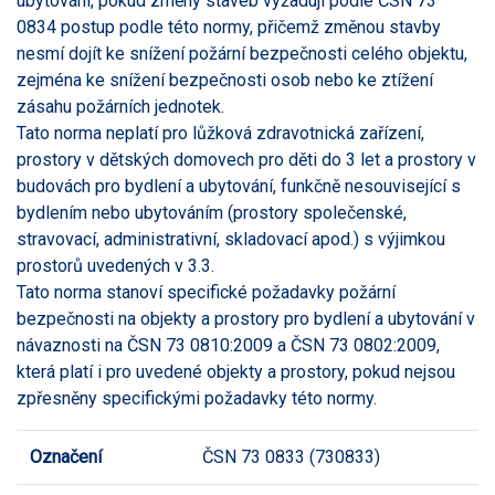
ubytování, pokud změny staveb vyžadují podle ČSN 73
0834 postup podle této normy, přičemž změnou stavby
nesmí dojít ke snížení požární bezpečnosti celého objektu,
zejména ke snížení bezpečnosti osob nebo ke ztížení
zásahu požárních jednotek.
Tato norma neplatí pro lůžková zdravotnická zařízení,
prostory v dětských domovech pro děti do 3 let a prostory v
budovách pro bydlení a ubytování, funkčně nesouvisející s
bydlením nebo ubytováním (prostory společenské,
stravovací, administrativní, skladovací apod.) s výjimkou
prostorů uvedených v 3.3.
Tato norma stanoví specifické požadavky požární
bezpečnosti na objekty a prostory pro bydlení a ubytování v
návaznosti na ČSN 73 0810:2009 a ČSN 73 0802:2009,
která platí i pro uvedené objekty a prostory, pokud nejsou
zpřesněny specifickými požadavky této normy.
Označení
ČSN 73 0833 (730833)