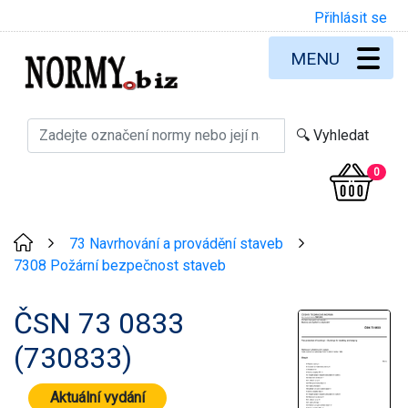
Přihlásit se
MENU
0
73 Navrhování a provádění staveb
>
>
7308 Požární bezpečnost staveb
ČSN 73 0833
(730833)
Aktuální vydání