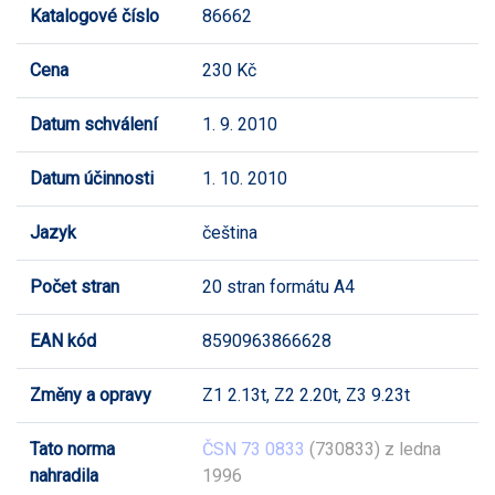
Katalogové číslo
86662
Cena
230 Kč
Datum schválení
1. 9. 2010
Datum účinnosti
1. 10. 2010
Jazyk
čeština
Počet stran
20 stran formátu A4
EAN kód
8590963866628
Změny a opravy
Z1 2.13t, Z2 2.20t, Z3 9.23t
Tato norma
ČSN 73 0833
(730833) z ledna
nahradila
1996