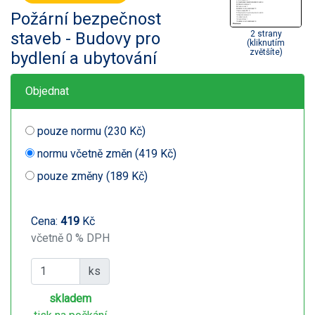
Požární bezpečnost
staveb - Budovy pro
2 strany
(kliknutím
zvětšíte)
bydlení a ubytování
Objednat
pouze normu (230 Kč)
normu včetně změn (419 Kč)
pouze změny (189 Kč)
Cena:
419
Kč
včetně 0 % DPH
ks
skladem