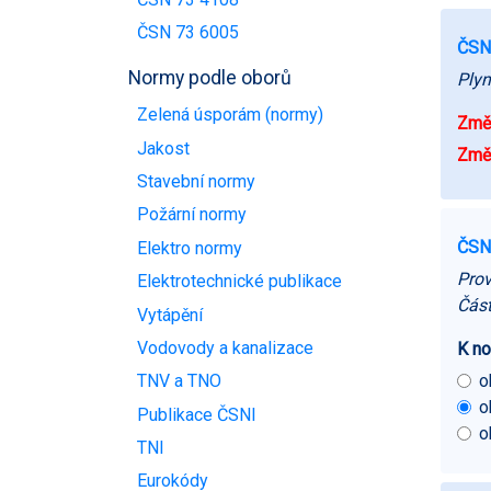
ČSN 73 6005
ČSN
Normy podle oborů
Plyn
Zelená úsporám (normy)
Změn
Jakost
Změn
Stavební normy
Požární normy
ČSN
Elektro normy
Prov
Elektrotechnické publikace
Část
Vytápění
Vodovody a kanalizace
K no
o
TNV a TNO
o
Publikace ČSNI
o
TNI
Eurokódy