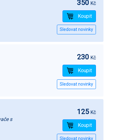
350
Kč
230
Kč
125
Kč
vače s