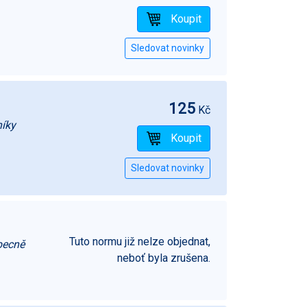
125
Kč
níky
Tuto normu již nelze objednat,
becně
neboť byla zrušena.