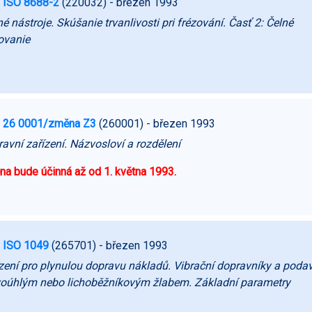
 ISO 8688-2
(220032)
- březen 1993
é nástroje. Skúšanie trvanlivosti pri frézování. Časť 2: Čelné
ovanie
 26 0001/změna Z3
(260001)
- březen 1993
avní zařízení. Názvosloví a rozdělení
a bude účinná až od 1. května 1993.
 ISO 1049
(265701)
- březen 1993
zení pro plynulou dopravu nákladů. Vibrační dopravníky a poda
oúhlým nebo lichoběžníkovým žlabem. Základní parametry