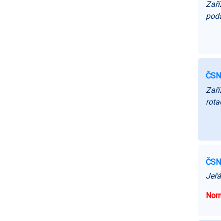
Zaří
poda
ČSN
Zaří
rota
ČSN
Jeřá
Norm