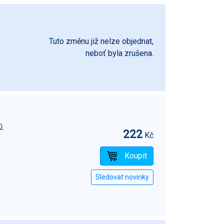
Tuto změnu již nelze objednat,
neboť byla zrušena.
ů.
222
Kč