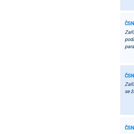
ČSN
Zaří
poda
par
ČSN
Zaří
se ž
ČSN