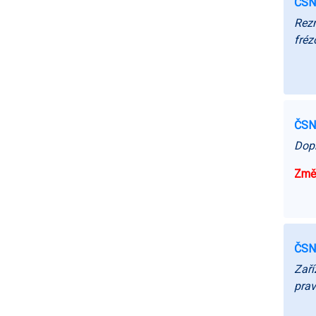
ČSN
Rezn
fréz
ČSN
Dopr
Změn
ČSN
Zaří
prav