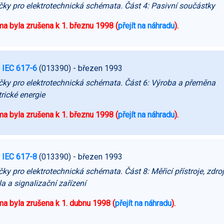
ky pro elektrotechnická schémata. Část 4: Pasivní součástky
a byla zrušena k 1. březnu 1998 (
přejít na náhradu
).
 IEC 617-6
(013390)
- březen 1993
ky pro elektrotechnická schémata. Část 6: Výroba a přeměna
trické energie
a byla zrušena k 1. březnu 1998 (
přejít na náhradu
).
 IEC 617-8
(013390)
- březen 1993
ky pro elektrotechnická schémata. Část 8: Měřicí přístroje, zdro
la a signalizační zařízení
a byla zrušena k 1. dubnu 1998 (
přejít na náhradu
).