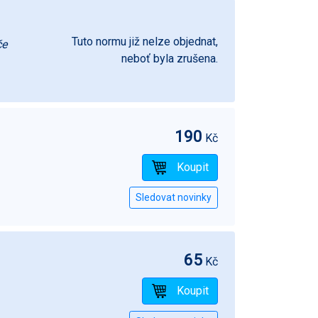
Tuto normu již nelze objednat,
če
neboť byla zrušena.
190
Kč
65
Kč