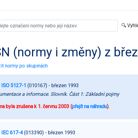
N (normy i změny) z bře
it normy po skupinách
 ISO 5127-1
(010167)
- březen 1993
mentace a informace. Slovník. Část 1: Základní pojmy
a byla zrušena k 1. červnu 2003 (
přejít na náhradu
).
 IEC 617-4
(013390)
- březen 1993