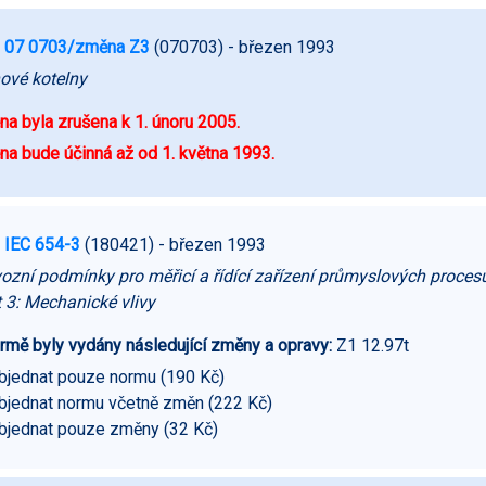
 07 0703/změna Z3
(070703)
- březen 1993
ové kotelny
a byla zrušena k 1. únoru 2005.
a bude účinná až od 1. května 1993.
 IEC 654-3
(180421)
- březen 1993
ozní podmínky pro měřicí a řídící zařízení průmyslových proces
 3: Mechanické vlivy
rmě byly vydány následující změny a opravy:
Z1 12.97t
bjednat pouze normu (190 Kč)
bjednat normu včetně změn (222 Kč)
bjednat pouze změny (32 Kč)