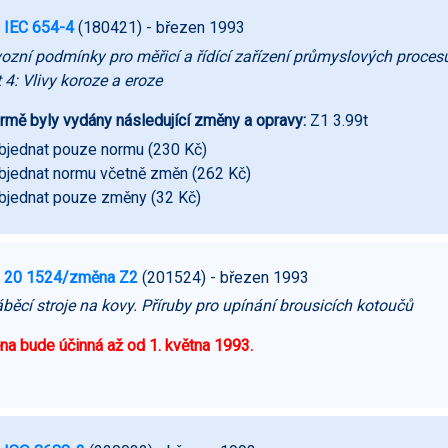
 IEC 654-4
(180421)
- březen 1993
ozní podmínky pro měřicí a řídící zařízení průmyslových proces
 4: Vlivy koroze a eroze
rmě byly vydány následující změny a opravy:
Z1 3.99t
bjednat pouze normu (230 Kč)
bjednat normu včetně změn (262 Kč)
bjednat pouze změny (32 Kč)
 20 1524/změna Z2
(201524)
- březen 1993
běcí stroje na kovy. Příruby pro upínání brousicích kotoučů
a bude účinná až od 1. května 1993.