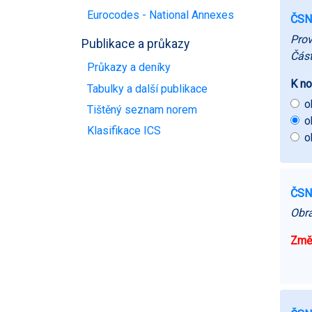
Eurocodes - National Annexes
ČSN
Prov
Publikace a průkazy
Část
Průkazy a deníky
K no
Tabulky a další publikace
o
Tištěný seznam norem
o
Klasifikace ICS
o
ČSN
Obrá
Změn