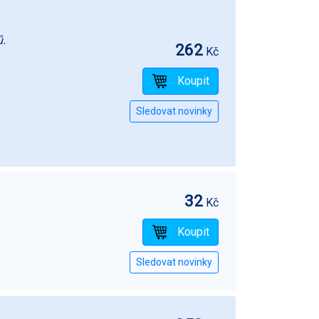
ů.
262
Kč
32
Kč