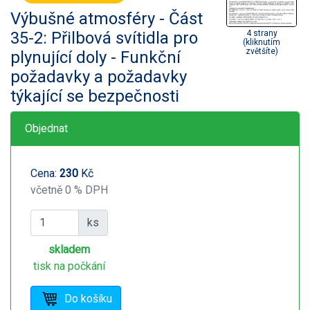
Výbušné atmosféry - Část
35-2: Přilbová svítidla pro
4 strany
(kliknutím
zvětšíte)
plynující doly - Funkční
požadavky a požadavky
týkající se bezpečnosti
Objednat
Cena:
230
Kč
včetně 0 % DPH
ks
skladem
tisk na počkání