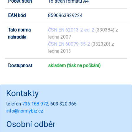
Počet stran
16 stran formátu A4
EAN kód
8590963929224
Tato norma
ČSN EN 62013-2 ed. 2
(330384) z
nahradila
ledna 2007
ČSN EN 60079-35-2
(332320) z
ledna 2013
Dostupnost
skladem (tisk na počkání)
Kontakty
telefon
736 168 972
, 603 320 965
info@normybiz.cz
Osobní odběr