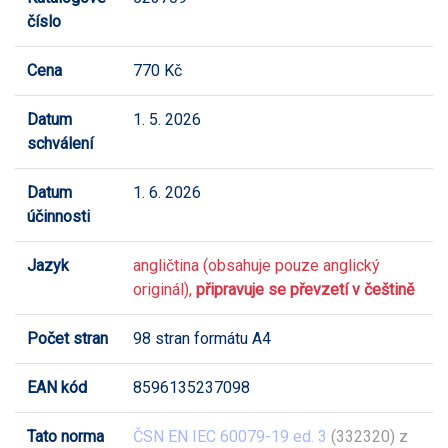
číslo
Cena
770 Kč
Datum
1. 5. 2026
schválení
Datum
1. 6. 2026
účinnosti
Jazyk
angličtina (obsahuje pouze anglický
originál),
připravuje se převzetí v češtině
Počet stran
98 stran formátu A4
EAN kód
8596135237098
Tato norma
ČSN EN IEC 60079-19 ed. 3
(332320) z