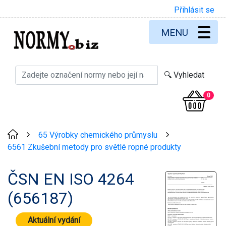
Přihlásit se
MENU
0
65 Výrobky chemického průmyslu
>
>
6561 Zkušební metody pro světlé ropné produkty
ČSN EN ISO 4264
(656187)
Aktuální vydání