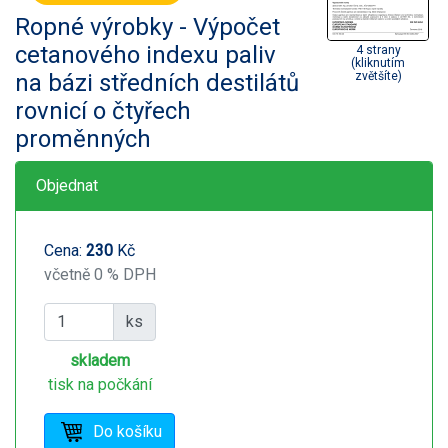
Ropné výrobky - Výpočet
cetanového indexu paliv
4 strany
(kliknutím
na bázi středních destilátů
zvětšíte)
rovnicí o čtyřech
proměnných
Objednat
Cena:
230
Kč
včetně 0 % DPH
ks
skladem
tisk na počkání