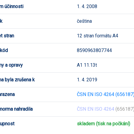
m účinnosti
1. 4. 2008
k
čeština
t stran
12 stran formátu A4
 kód
8590963807744
y a opravy
A1 11.13t
a byla zrušena k
1. 4. 2019
hrazena
ČSN EN ISO 4264 (656187
 norma nahradila
ČSN EN ISO 4264
(656187)
upnost
skladem (tisk na počkání)