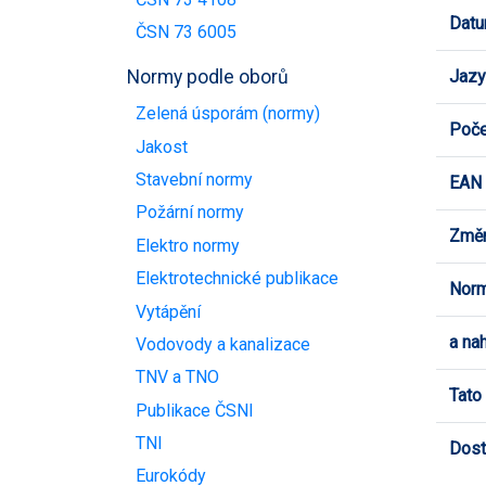
Datu
ČSN 73 6005
Jazy
Normy podle oborů
Zelená úsporám (normy)
Poče
Jakost
Stavební normy
EAN
Požární normy
Změn
Elektro normy
Elektrotechnické publikace
Norm
Vytápění
a na
Vodovody a kanalizace
TNV a TNO
Tato
Publikace ČSNI
TNI
Dost
Eurokódy