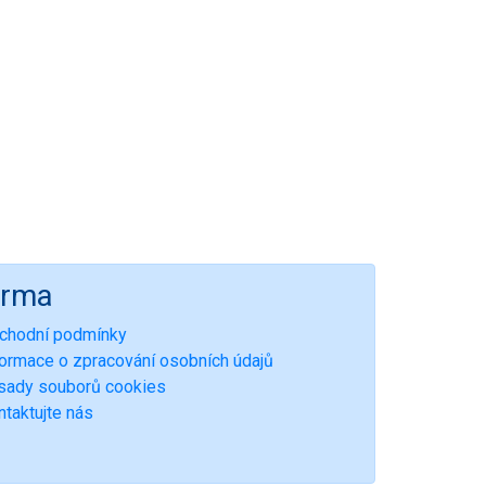
irma
chodní podmínky
formace o zpracování osobních údajů
sady souborů cookies
ntaktujte nás