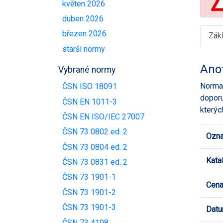
květen 2026
duben 2026
březen 2026
Zák
starší normy
Ano
Vybrané normy
Norma 
ČSN ISO 18091
doporu
ČSN EN 1011-3
kterýc
ČSN EN ISO/IEC 27007
ČSN 73 0802 ed. 2
Ozna
ČSN 73 0804 ed. 2
Kata
ČSN 73 0831 ed. 2
ČSN 73 1901-1
Cen
ČSN 73 1901-2
ČSN 73 1901-3
Datu
ČSN 73 4108