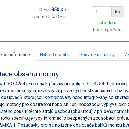
Cena:
350
Kč
ks
včetně 0 % DPH
skladem
tisk na počkání
ladní informace
Náhled obsahu
Související normy
Za
tace obsahu normy
ást ISO 4254 je určena k používání spolu s ISO 4254-1, stanovuj
a výrobu nesených, návěsných, přívěsných a stacionárních obalo
 obalovačů, které jsou kombinovány nebo integrovány se sběracím
je metody pro odstranění nebo snížení nebezpečí vyplývajících
vného použití těchto strojů osobou (obsluhou) v průběhu normáln
toho specifikuje typy informací o bezpečných způsobech práce,
KA 1: Požadavky pro samojízdné obalovače balíků mohou být př