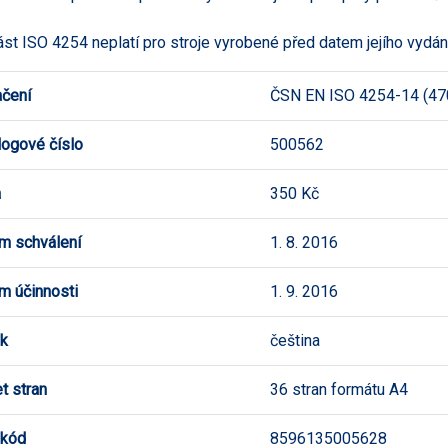
ást ISO 4254 neplatí pro stroje vyrobené před datem jejího vydán
čení
ČSN EN ISO 4254-14 (47
logové číslo
500562
a
350 Kč
m schválení
1. 8. 2016
m účinnosti
1. 9. 2016
k
čeština
t stran
36 stran formátu A4
 kód
8596135005628