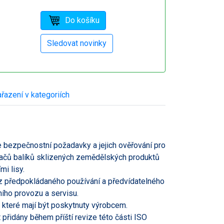
řazení v kategoriích
e bezpečnostní požadavky a jejich ověřování pro
vačů balíků sklizených zemědělských produktů
i lisy.
 z předpokládaného používání a předvídatelného
ího provozu a servisu.
 které mají být poskytnuty výrobcem.
idány během příští revize této části ISO