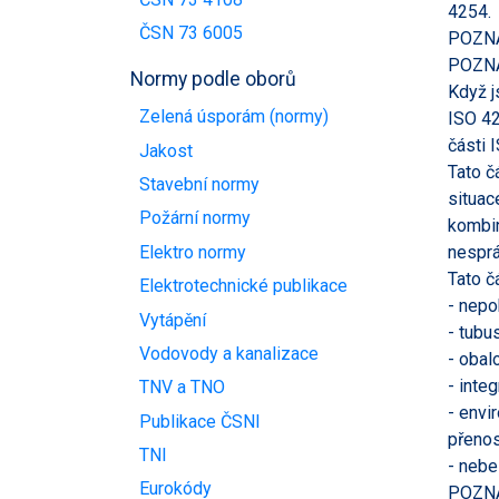
4254.
ČSN 73 6005
POZNÁM
POZNÁM
Normy podle oborů
Když j
Zelená úsporám (normy)
ISO 42
části 
Jakost
Tato č
Stavební normy
situac
Požární normy
kombin
Elektro normy
nesprá
Tato č
Elektrotechnické publikace
- nepo
Vytápění
- tubu
Vodovody a kanalizace
- obal
- inte
TNV a TNO
- envi
Publikace ČSNI
přenos
TNI
- nebe
Eurokódy
POZNÁM