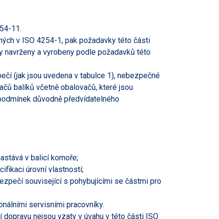
54-11.
ých v ISO 4254-1, pak požadavky této části
y navrženy a vyrobeny podle požadavků této
čí (jak jsou uvedena v tabulce 1), nebezpečné
vačů balíků včetně obalovačů, které jsou
a podmínek důvodně předvídatelného
astává v balicí komoře;
fikaci úrovní vlastností;
ezpečí související s pohybujícími se částmi pro
nálními servisními pracovníky.
 dopravu nejsou vzaty v úvahu v této části ISO