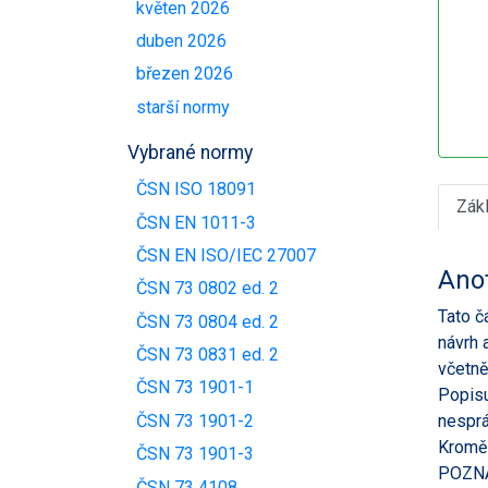
květen 2026
duben 2026
březen 2026
starší normy
Vybrané normy
ČSN ISO 18091
Zák
ČSN EN 1011-3
ČSN EN ISO/IEC 27007
Ano
ČSN 73 0802 ed. 2
Tato č
ČSN 73 0804 ed. 2
návrh 
ČSN 73 0831 ed. 2
včetně
ČSN 73 1901-1
Popisu
ČSN 73 1901-2
nesprá
Kromě 
ČSN 73 1901-3
POZNÁM
ČSN 73 4108