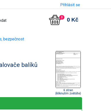
Přihlásit se
0
0 Kč
e, bezpečnost
alovače balíků
6 stran
(kliknutím zvětšíte)