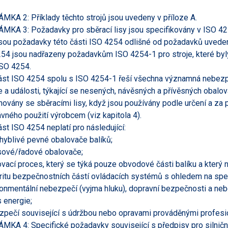
KA 2: Příklady těchto strojů jsou uvedeny v příloze A.
KA 3: Požadavky pro sběrací lisy jsou specifikovány v ISO 42
sou požadavky této části ISO 4254 odlišné od požadavků uveden
54 jsou nadřazeny požadavkům ISO 4254-1 pro stroje, které byl
ISO 4254.
ást ISO 4254 spolu s ISO 4254-1 řeší všechna významná nebezpe
e a události, týkající se nesených, návěsných a přívěsných obalo
ovány se sběracími lisy, když jsou používány podle určení a z
vného použití výrobcem (viz kapitola 4).
ást ISO 4254 neplatí pro následující:
hyblivé pevné obalovače balíků;
sové/řadové obalovače;
ovací proces, který se týká pouze obvodové části balíku a který n
gritu bezpečnostních částí ovládacích systémů s ohledem na speci
ronmentální nebezpečí (vyjma hluku), dopravní bezpečnosti a neb
 energie;
zpečí související s údržbou nebo opravami prováděnými profesio
KA 4: Specifické požadavky související s předpisy pro silniční