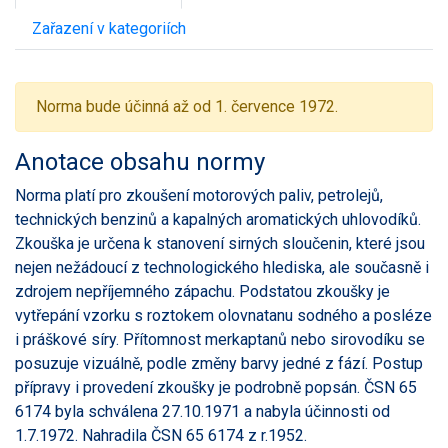
Zařazení v kategoriích
Norma bude účinná až od 1. července 1972.
Anotace obsahu normy
Norma platí pro zkoušení motorových paliv, petrolejů,
technických benzinů a kapalných aromatických uhlovodíků.
Zkouška je určena k stanovení sirných sloučenin, které jsou
nejen nežádoucí z technologického hlediska, ale současně i
zdrojem nepříjemného zápachu. Podstatou zkoušky je
vytřepání vzorku s roztokem olovnatanu sodného a posléze
i práškové síry. Přítomnost merkaptanů nebo sirovodíku se
posuzuje vizuálně, podle změny barvy jedné z fází. Postup
přípravy i provedení zkoušky je podrobně popsán. ČSN 65
6174 byla schválena 27.10.1971 a nabyla účinnosti od
1.7.1972. Nahradila ČSN 65 6174 z r.1952.