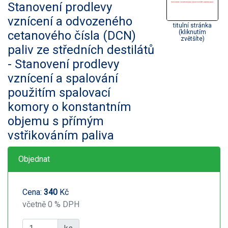
Stanovení prodlevy
vznícení a odvozeného
titulní stránka
cetanového čísla (DCN)
(kliknutím
zvětšíte)
paliv ze středních destilátů
- Stanovení prodlevy
vznícení a spalování
použitím spalovací
komory o konstantním
objemu s přímým
vstřikováním paliva
Objednat
Cena:
340
Kč
včetně 0 % DPH