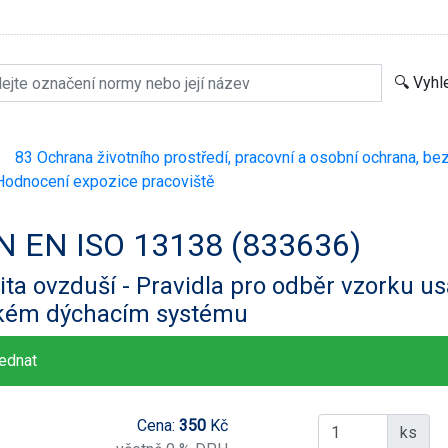
83 Ochrana životního prostředí, pracovní a osobní ochrana, be
>
odnocení expozice pracoviště
N EN ISO 13138 (833636)
ita ovzduší - Pravidla pro odběr vzorku u
ském dýchacím systému
ednat
Cena:
350
Kč
ks