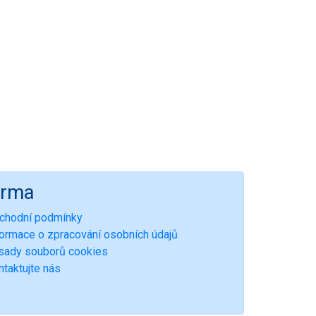
irma
chodní podmínky
formace o zpracování osobních údajů
sady souborů cookies
ntaktujte nás