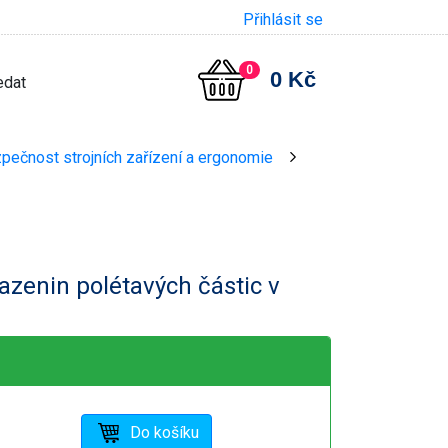
Přihlásit se
0
0 Kč
zpečnost strojních zařízení a ergonomie
>
sazenin polétavých částic v