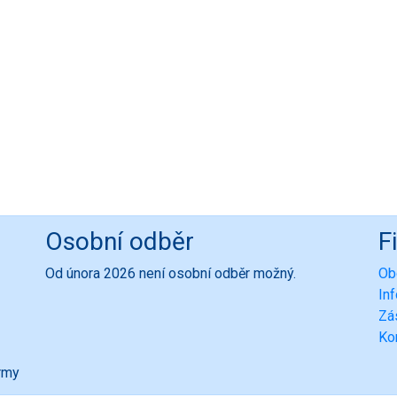
Osobní odběr
F
Od února 2026 není osobní odběr možný.
Ob
In
Zá
Ko
ormy