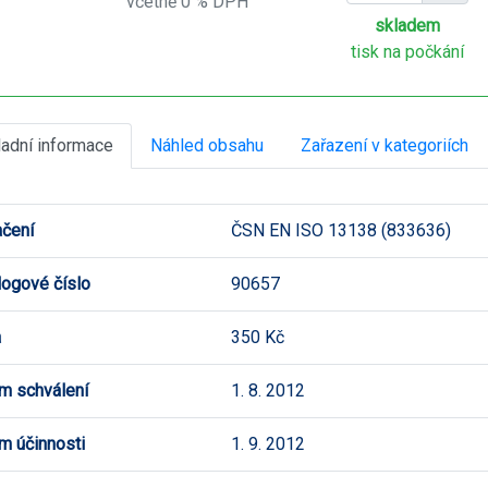
včetně 0 % DPH
skladem
tisk na počkání
ladní informace
Náhled obsahu
Zařazení v kategoriích
čení
ČSN EN ISO 13138 (833636)
logové číslo
90657
a
350 Kč
m schválení
1. 8. 2012
m účinnosti
1. 9. 2012