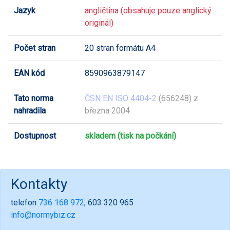
Jazyk
angličtina (obsahuje pouze anglický
originál)
Počet stran
20 stran formátu A4
EAN kód
8590963879147
Tato norma
ČSN EN ISO 4404-2
(656248) z
nahradila
března 2004
Dostupnost
skladem (tisk na počkání)
Kontakty
telefon
736 168 972
, 603 320 965
info@normybiz.cz