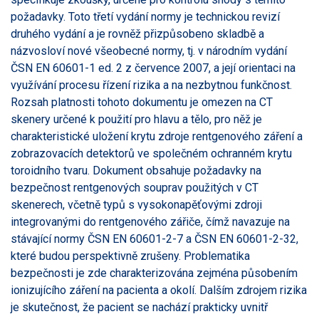
požadavky. Toto třetí vydání normy je technickou revizí
druhého vydání a je rovněž přizpůsobeno skladbě a
názvosloví nové všeobecné normy, tj. v národním vydání
ČSN EN 60601-1 ed. 2 z července 2007, a její orientaci na
využívání procesu řízení rizika a na nezbytnou funkčnost.
Rozsah platnosti tohoto dokumentu je omezen na CT
skenery určené k použití pro hlavu a tělo, pro něž je
charakteristické uložení krytu zdroje rentgenového záření a
zobrazovacích detektorů ve společném ochranném krytu
toroidního tvaru. Dokument obsahuje požadavky na
bezpečnost rentgenových souprav použitých v CT
skenerech, včetně typů s vysokonapěťovými zdroji
integrovanými do rentgenového zářiče, čímž navazuje na
stávající normy ČSN EN 60601-2-7 a ČSN EN 60601-2-32,
které budou perspektivně zrušeny. Problematika
bezpečnosti je zde charakterizována zejména působením
ionizujícího záření na pacienta a okolí. Dalším zdrojem rizika
je skutečnost, že pacient se nachází prakticky uvnitř