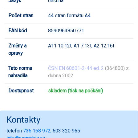
Jazyk
čeština
Počet stran
44 stran formátu A4
EAN kód
8590963850771
Změny a
A11 10.12t, A1 7.13t, A2 12.16t
opravy
Tato norma
ČSN EN 60601-2-44 ed. 2
(364800) z
nahradila
dubna 2002
Dostupnost
skladem (tisk na počkání)
Kontakty
telefon
736 168 972
, 603 320 965