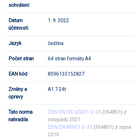
schválení
Datum
1. 9. 2022
účinnosti
Jazyk
čeština
Počet stran
64 stran formátu A4
EAN kód
8596135152827
Změny a
A1 7.24t
opravy
Tato norma
ČSN EN IEC 60601-2-35
(364801) z
nahradila
listopadu 2021
ČSN EN 80601-2-35
(364801) z srpna
2010