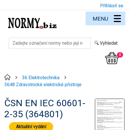
Přihlásit se
MENU
0
36 Elektrotechnika
>
>
3648 Zdravotnické elektrické přístroje
ČSN EN IEC 60601-
2-35 (364801)
Aktuální vydání