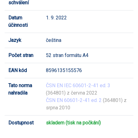
schválení
Datum
1. 9. 2022
účinnosti
Jazyk
čeština
Počet stran
52 stran formátu A4
EAN kód
8596135155576
Tato norma
ČSN EN IEC 60601-2-41 ed. 3
nahradila
(364801) z června 2022
ČSN EN 60601-2-41 ed. 2
(364801) z
srpna 2010
Dostupnost
skladem (tisk na počkání)