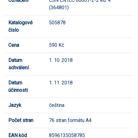
Označení
ČSN EN IEC 60601-2-2 ed. 4
(364801)
Katalogové
505878
číslo
Cena
590 Kč
Datum
1. 10. 2018
schválení
Datum
1. 11. 2018
účinnosti
Jazyk
čeština
Počet stran
76 stran formátu A4
EAN kód
8596135058785