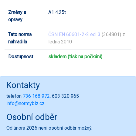
Změny a
A1 4.25t
opravy
Tato norma
ČSN EN 60601-2-2 ed. 3
(364801) z
nahradila
ledna 2010
Dostupnost
skladem (tisk na počkání)
Kontakty
telefon
736 168 972
, 603 320 965
info@normybiz.cz
Osobní odběr
Od února 2026 není osobní odběr možný.