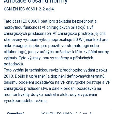
Anotace obsahu normy
ČSN EN IEC 60601-2-2 ed.4
Tato část IEC 60601 platí pro základní bezpečnost a
nezbytnou funkčnost vf chirurgických přístrojů a vf
chirurgických příslušenství. Vf chirurgické přístroje, jejichž
stanovený výstupní výkon nepřesahuje 50 W (například pro
mikrokoagulaci nebo pro použití ve stomatologii nebo
oftalmologii), jsou z určitých požadavků této zvláštní normy
vyjmuty. Tyto výjimky jsou vyznačeny u příslušných
požadavků.
Toto vydání je technickou revizí předchozího vydání z roku
2010. Došlo k upřesnění a doplnění definovaných termínů,
dalšímu oddělení požadavků na VF chirurgické přístroje a VF
chirurgické příslušenství, a dále k přidání požadavků na
monitor kvality dotyku neutrální elektrody a využívání
vysokoproudého režimu.