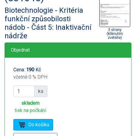
Biotechnologie - Kritéria
funkční způsobilosti
nádob - Část 5: Inaktivační
3 strany
nádrže
(kliknutím
zvětšíte)
Objednat
Cena:
190
Kč
včetně 0 % DPH
ks
skladem
tisk na počkání