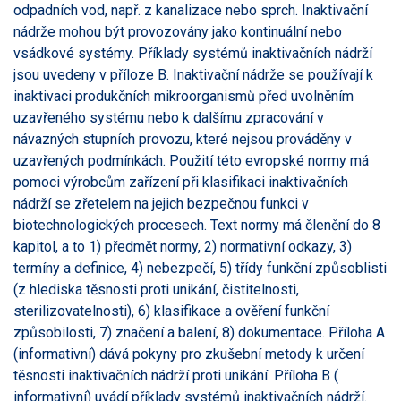
odpadních vod, např. z kanalizace nebo sprch. Inaktivační
nádrže mohou být provozovány jako kontinuální nebo
vsádkové systémy. Příklady systémů inaktivačních nádrží
jsou uvedeny v příloze B. Inaktivační nádrže se používají k
inaktivaci produkčních mikroorganismů před uvolněním
uzavřeného systému nebo k dalšímu zpracování v
návazných stupních provozu, které nejsou prováděny v
uzavřených podmínkách. Použití této evropské normy má
pomoci výrobcům zařízení při klasifikaci inaktivačních
nádrží se zřetelem na jejich bezpečnou funkci v
biotechnologických procesech. Text normy má členění do 8
kapitol, a to 1) předmět normy, 2) normativní odkazy, 3)
termíny a definice, 4) nebezpečí, 5) třídy funkční způsoblisti
(z hlediska těsnosti proti unikání, čistitelnosti,
sterilizovatelnosti), 6) klasifikace a ověření funkční
způsobilosti, 7) značení a balení, 8) dokumentace. Příloha A
(informativní) dává pokyny pro zkušební metody k určení
těsnosti inaktivačních nádrží proti unikání. Příloha B (
informativní) uvádí příklady systémů inaktivačních nádrží.