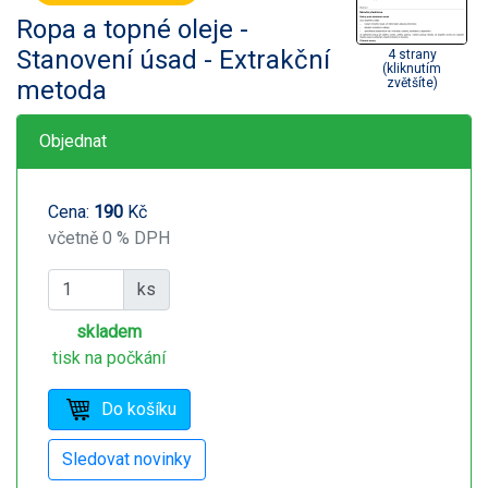
Ropa a topné oleje -
Stanovení úsad - Extrakční
4 strany
(kliknutím
metoda
zvětšíte)
Objednat
Cena:
190
Kč
včetně 0 % DPH
ks
skladem
tisk na počkání