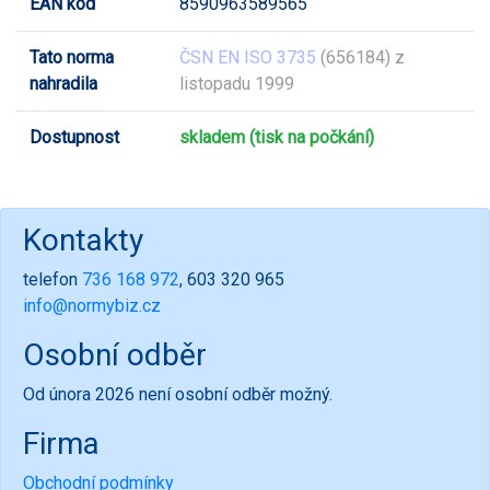
EAN kód
8590963589565
Tato norma
ČSN EN ISO 3735
(656184) z
nahradila
listopadu 1999
Dostupnost
skladem (tisk na počkání)
Kontakty
telefon
736 168 972
, 603 320 965
info@normybiz.cz
Osobní odběr
Od února 2026 není osobní odběr možný.
Firma
Obchodní podmínky