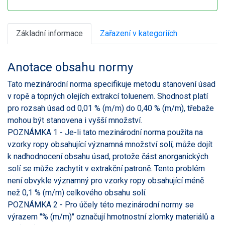
Základní informace
Zařazení v kategoriích
Anotace obsahu normy
Tato mezinárodní norma specifikuje metodu stanovení úsad
v ropě a topných olejích extrakcí toluenem. Shodnost platí
pro rozsah úsad od 0,01 % (m/m) do 0,40 % (m/m), třebaže
mohou být stanovena i vyšší množství.
POZNÁMKA 1 - Je-li tato mezinárodní norma použita na
vzorky ropy obsahující významná množství solí, může dojít
k nadhodnocení obsahu úsad, protože část anorganických
solí se může zachytit v extrakční patroně. Tento problém
není obvykle významný pro vzorky ropy obsahující méně
než 0,1 % (m/m) celkového obsahu solí.
POZNÁMKA 2 - Pro účely této mezinárodní normy se
výrazem "% (m/m)" označují hmotnostní zlomky materiálů a