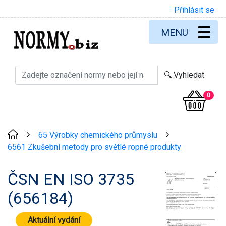
Přihlásit se
MENU
0
65 Výrobky chemického průmyslu
>
>
6561 Zkušební metody pro světlé ropné produkty
ČSN EN ISO 3735
(656184)
Aktuální vydání