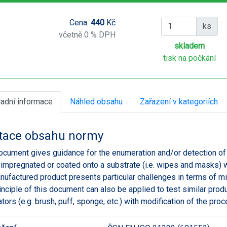
Cena:
440
Kč
ks
včetně 0 % DPH
skladem
tisk na počkání
ladní informace
Náhled obsahu
Zařazení v kategoriích
tace obsahu normy
ocument gives guidance for the enumeration and/or detection o
s impregnated or coated onto a substrate (i.e. wipes and masks) 
nufactured product presents particular challenges in terms of mi
inciple of this document can also be applied to test similar prod
ators (e.g. brush, puff, sponge, etc.) with modification of the pro