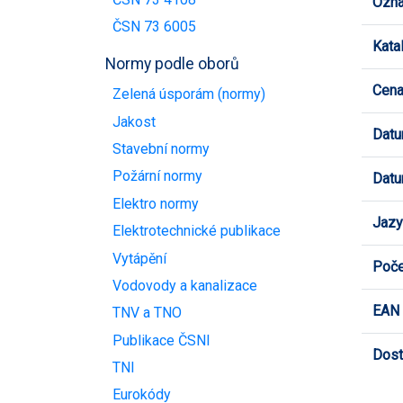
Ozna
ČSN 73 6005
Kata
Normy podle oborů
Cen
Zelená úsporám (normy)
Jakost
Datu
Stavební normy
Požární normy
Datu
Elektro normy
Jazy
Elektrotechnické publikace
Vytápění
Poče
Vodovody a kanalizace
EAN
TNV a TNO
Publikace ČSNI
Dost
TNI
Eurokódy