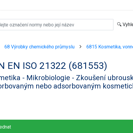
68 Výrobky chemického průmyslu
6815 Kosmetika, von
>
>
N EN ISO 21322 (681553)
etika - Mikrobiologie - Zkoušení ubrous
orbovaným nebo adsorbovaným kosmetic
ednat