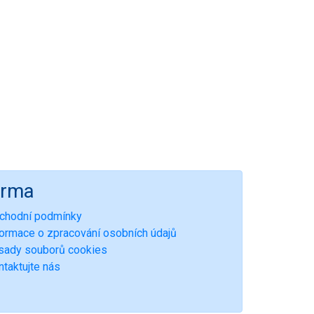
irma
chodní podmínky
formace o zpracování osobních údajů
sady souborů cookies
ntaktujte nás