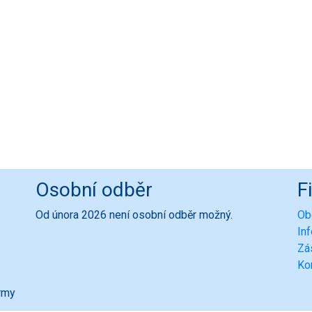
Osobní odběr
F
Od února 2026 není osobní odběr možný.
Ob
In
Zá
Ko
ormy