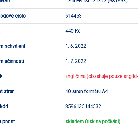
čení
ČSN EN ISO 21322 (681553)
logové číslo
514453
a
440 Kč
m schválení
1. 6. 2022
m účinnosti
1. 7. 2022
k
angličtina (obsahuje pouze anglick
t stran
40 stran formátu A4
 kód
8596135144532
upnost
skladem (tisk na počkání)