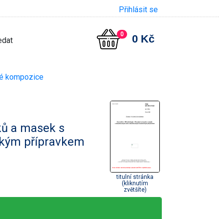
Přihlásit se
0
0 Kč
né kompozice
ků a masek s
kým přípravkem
titulní stránka
(kliknutím
zvětšíte)