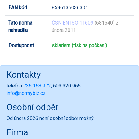
EAN kód
8596135036301
Tato norma
ČSN EN ISO 11609
(681540) z
nahradila
února 2011
Dostupnost
skladem (tisk na počkání)
Kontakty
telefon
736 168 972
, 603 320 965
info@normybiz.cz
Osobní odběr
Od února 2026 není osobní odběr možný.
Firma