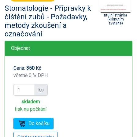
Stomatologie - Přípravky k
čištění zubů - Požadavky,
titulní stránka
(kliknutím
metody zkoušení a
zvětšíte)
označování
Objednat
Cena:
350
Kč
včetně 0 % DPH
ks
skladem
tisk na počkání