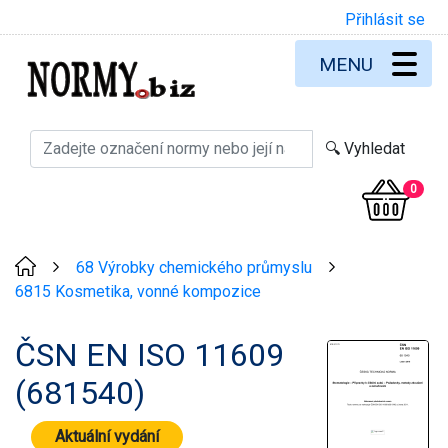
Přihlásit se
MENU
0
68 Výrobky chemického průmyslu
>
>
6815 Kosmetika, vonné kompozice
ČSN EN ISO 11609
(681540)
Aktuální vydání