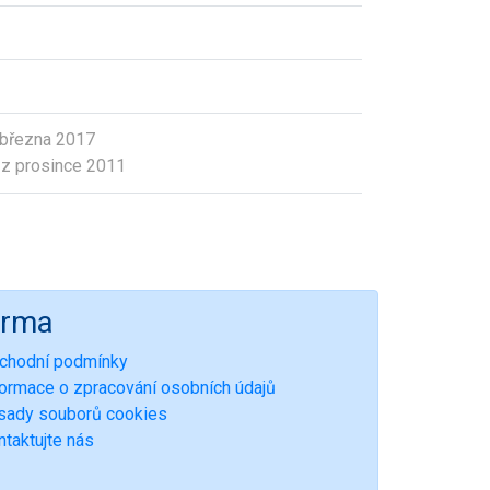
 března 2017
z prosince 2011
irma
chodní podmínky
formace o zpracování osobních údajů
sady souborů cookies
ntaktujte nás