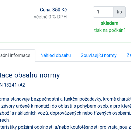
Cena:
350
Kč
ks
včetně 0 % DPH
skladem
tisk na počkání
ladní informace
Náhled obsahu
Související normy
Za
tace obsahu normy
N 13241+A2
orma stanovuje bezpečnostní a funkční požadavky, kromě charakte
a závory určené k montáži do oblastí s pohybem osob, a pro kter
zboží a nákladních vozů, doprovázených nebo řízených osobami
rech.
teristiky požární odolnosti a/nebo kouřotěsnosti pro vrata jsou 