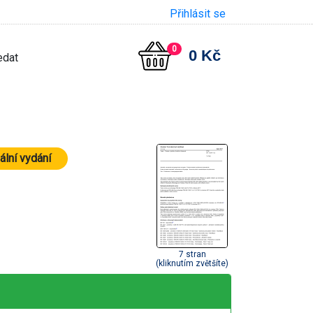
Přihlásit se
0
0 Kč
ální vydání
7 stran
(kliknutím zvětšíte)