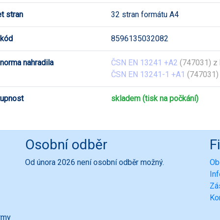
t stran
32 stran formátu A4
 kód
8596135032082
 norma nahradila
ČSN EN 13241 +A2
(747031) z
ČSN EN 13241-1 +A1
(747031) 
upnost
skladem (tisk na počkání)
Osobní odběr
F
Od února 2026 není osobní odběr možný.
Ob
In
Zá
Ko
ormy