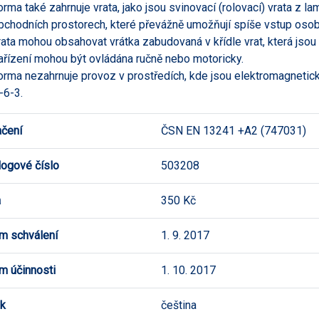
orma také zahrnuje vrata, jako jsou svinovací (rolovací) vrata z la
chodních prostorech, které převážně umožňují spíše vstup osob
rata mohou obsahovat vrátka zabudovaná v křídle vrat, která jsou
ařízení mohou být ovládána ručně nebo motoricky.
orma nezahrnuje provoz v prostředích, kde jsou elektromagnetic
-6-3.
čení
ČSN EN 13241 +A2 (747031)
logové číslo
503208
a
350 Kč
m schválení
1. 9. 2017
m účinnosti
1. 10. 2017
k
čeština