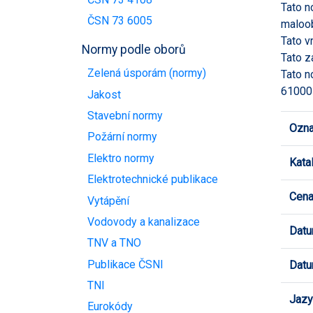
Tato n
ČSN 73 6005
maloob
Tato v
Normy podle oborů
Tato z
Zelená úsporám (normy)
Tato n
61000
Jakost
Stavební normy
Ozna
Požární normy
Elektro normy
Kata
Elektrotechnické publikace
Cen
Vytápění
Vodovody a kanalizace
Datu
TNV a TNO
Publikace ČSNI
Datu
TNI
Jazy
Eurokódy