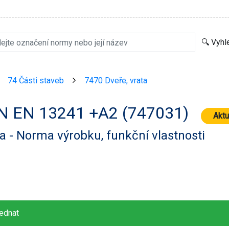
74 Části staveb
7470 Dveře, vrata
>
>
N EN 13241 +A2 (747031)
Aktu
a - Norma výrobku, funkční vlastnosti
ednat