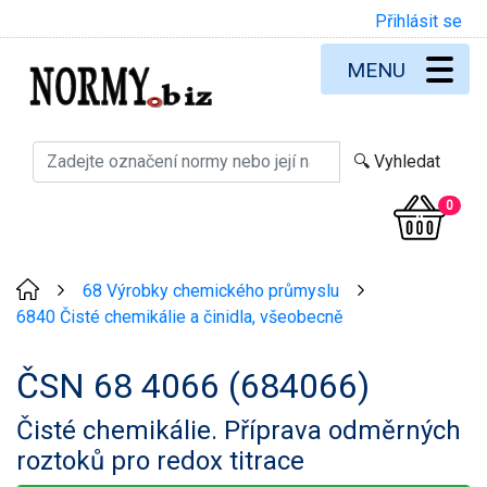
Přihlásit se
MENU
0
68 Výrobky chemického průmyslu
>
>
6840 Čisté chemikálie a činidla, všeobecně
ČSN 68 4066 (684066)
Čisté chemikálie. Příprava odměrných
roztoků pro redox titrace