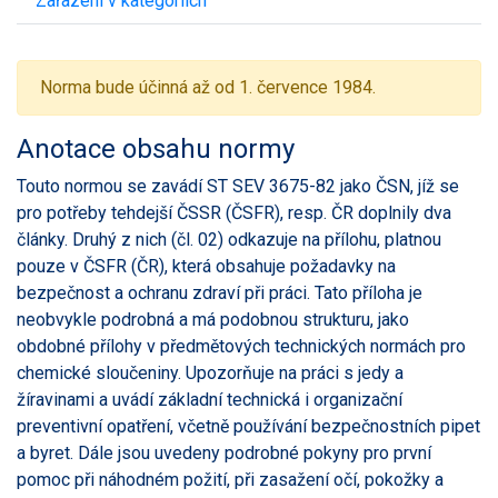
Zařazení v kategoriích
Norma bude účinná až od 1. července 1984.
Anotace obsahu normy
Touto normou se zavádí ST SEV 3675-82 jako ČSN, jíž se
pro potřeby tehdejší ČSSR (ČSFR), resp. ČR doplnily dva
články. Druhý z nich (čl. 02) odkazuje na přílohu, platnou
pouze v ČSFR (ČR), která obsahuje požadavky na
bezpečnost a ochranu zdraví při práci. Tato příloha je
neobvykle podrobná a má podobnou strukturu, jako
obdobné přílohy v předmětových technických normách pro
chemické sloučeniny. Upozorňuje na práci s jedy a
žíravinami a uvádí základní technická i organizační
preventivní opatření, včetně používání bezpečnostních pipet
a byret. Dále jsou uvedeny podrobné pokyny pro první
pomoc při náhodném požití, při zasažení očí, pokožky a