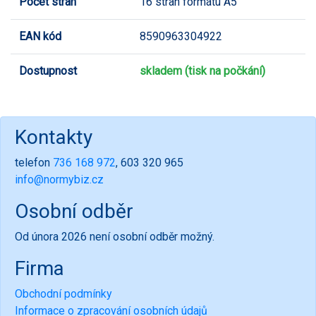
Počet stran
16 stran formátu A5
EAN kód
8590963304922
Dostupnost
skladem (tisk na počkání)
Kontakty
telefon
736 168 972
, 603 320 965
info@normybiz.cz
Osobní odběr
Od února 2026 není osobní odběr možný.
Firma
Obchodní podmínky
Informace o zpracování osobních údajů