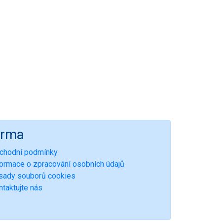
irma
chodní podmínky
formace o zpracování osobních údajů
sady souborů cookies
ntaktujte nás