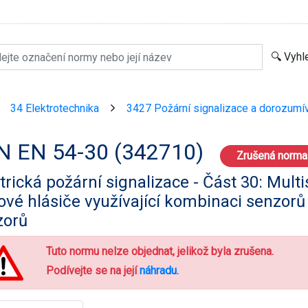
34 Elektrotechnika
3427 Požární signalizace a dorozumív
>
>
N EN 54-30 (342710)
Zrušená norma
trická požární signalizace - Část 30: Mult
vé hlásiče využívající kombinaci senzorů
zorů
Tuto normu nelze objednat, jelikož byla zrušena.
Podívejte se na její
náhradu
.