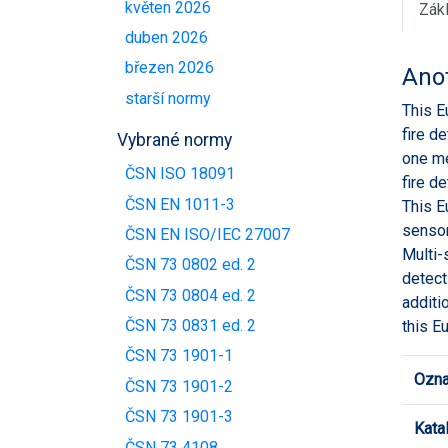
květen 2026
Zák
duben 2026
březen 2026
Ano
starší normy
This E
fire d
Vybrané normy
one me
ČSN ISO 18091
fire d
ČSN EN 1011-3
This E
sensor
ČSN EN ISO/IEC 27007
Multi-
ČSN 73 0802 ed. 2
detect
ČSN 73 0804 ed. 2
additi
ČSN 73 0831 ed. 2
this E
ČSN 73 1901-1
Ozna
ČSN 73 1901-2
ČSN 73 1901-3
Kata
ČSN 73 4108