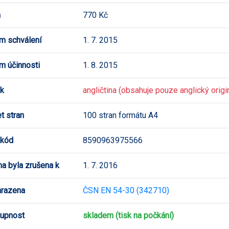
a
770 Kč
m schválení
1. 7. 2015
m účinnosti
1. 8. 2015
k
angličtina (obsahuje pouze anglický origi
t stran
100 stran formátu A4
 kód
8590963975566
a byla zrušena k
1. 7. 2016
hrazena
ČSN EN 54-30 (342710)
upnost
skladem (tisk na počkání)