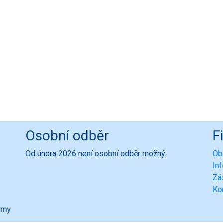
Osobní odběr
F
Od února 2026 není osobní odběr možný.
Ob
In
Zá
Ko
ormy