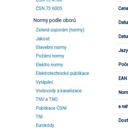
Cen
ČSN 73 6005
Normy podle oborů
Datu
Zelená úsporám (normy)
Datu
Jakost
Stavební normy
Jazy
Požární normy
Poče
Elektro normy
Elektrotechnické publikace
EAN
Vytápění
Vodovody a kanalizace
Norm
TNV a TNO
a na
Publikace ČSNI
TNI
Dost
Eurokódy