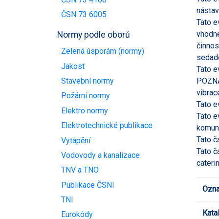
nástav
ČSN 73 6005
Tato e
vhodné
Normy podle oborů
činnos
Zelená úsporám (normy)
sedade
Jakost
Tato e
POZNÁ
Stavební normy
vibrac
Požární normy
Tato e
Elektro normy
Tato e
Elektrotechnické publikace
komuni
Tato č
Vytápění
Tato č
Vodovody a kanalizace
cateri
TNV a TNO
Publikace ČSNI
Ozna
TNI
Kata
Eurokódy