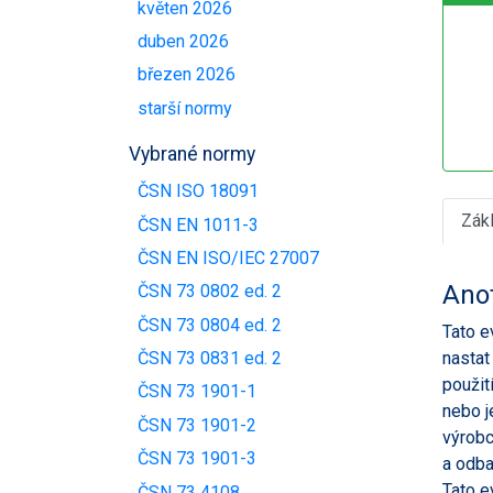
květen 2026
duben 2026
březen 2026
starší normy
Vybrané normy
ČSN ISO 18091
Zák
ČSN EN 1011-3
ČSN EN ISO/IEC 27007
Ano
ČSN 73 0802 ed. 2
ČSN 73 0804 ed. 2
Tato e
nastat
ČSN 73 0831 ed. 2
použit
ČSN 73 1901-1
nebo j
ČSN 73 1901-2
výrobc
ČSN 73 1901-3
a odba
Tato e
ČSN 73 4108