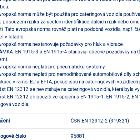
bou.
vropská norma může být použita pro cateringová vozidla použív
 posouzení rizika za účelem identifikace dalších rizik nebo ome
ti. Tato evropská norma rovněž platí na podobná vozidla, např. čis
l v letadle.
vropská norma nestanovuje požadavky pro hluk a vibrace.
MKA: EN 1915-3 a EN 1915-4 stanovují obecné požadavky na GS
emi.
vropská norma neplatí pro pneumatické systémy.
vropská norma neplatí pro nemodifikované automobilové díly sch
kace v rámci EU a EFTA, pokud jsou na cateringových vozidlech po
ást EN 12312 se nevztahuje na cateringová vozidla, která byla 
ást EN 12312 při použití ve spojení s EN 1915-1, EN 1915-2, E
ngová vozidla.
čení
ČSN EN 12312-2 (319321)
logové číslo
95881