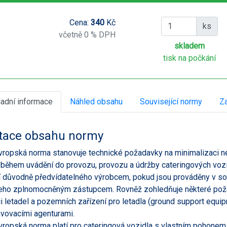
Cena:
340
Kč
ks
včetně 0 % DPH
skladem
tisk na počkání
ladní informace
Náhled obsahu
Související normy
Za
tace obsahu normy
vropská norma stanovuje technické požadavky na minimalizaci n
 během uvádění do provozu, provozu a údržby cateringových vozi
í důvodně předvídatelného výrobcem, pokud jsou prováděny v s
eho zplnomocněným zástupcem. Rovněž zohledňuje některé požad
i letadel a pozemních zařízení pro letadla (ground support equi
vovacími agenturami.
vropská norma platí pro cateringová vozidla s vlastním pohonem