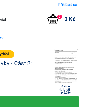
Přihlásit se
0
0 Kč
zení
vydání
vky - Část 2:
6 stran
(kliknutím
zvětšíte)