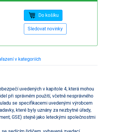
řazení v kategoriích
ebezpečí uvedených v kapitole 4, která mohou
del při správném použití, včetně nesprávného
ouladu se specifikacemi uvedenými výrobcem
avky, které byly uznány za nezbytné úřady,
pment; GSE) stejně jako leteckými společnostmi
, se sedícím řidičem, vybavená zvedací