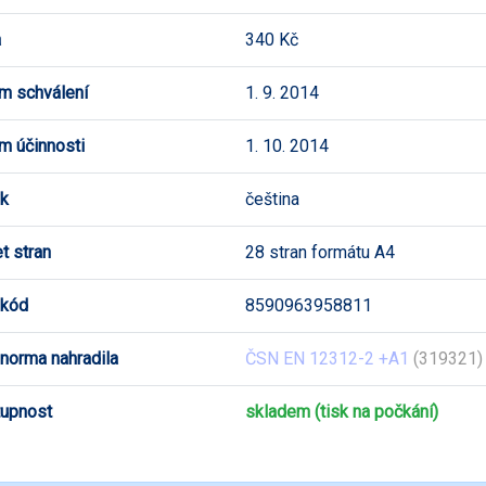
a
340 Kč
m schválení
1. 9. 2014
m účinnosti
1. 10. 2014
k
čeština
t stran
28 stran formátu A4
 kód
8590963958811
 norma nahradila
ČSN EN 12312-2 +A1
(319321) 
upnost
skladem (tisk na počkání)