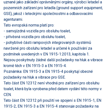
uznané jako základní oprávněnými orgány, výrobci letadel a
pozemních zařízení pro letadla (ground support equipment;
GSE), jakož i leteckými společnostmi a odbavovacími
agenturami.
Tato evropská norma platí pro:
- samojízdná vozidla pro obsluhu toalet,
- přívěsná vozidla pro obsluhu toalet,
- pohyblivé části rampových integrovaných systémů
navržené pro obsluhu letadel a určené k používání za
podmínek uvedených v EN 1915-1:2013, kapitola 1.
Nejsou poskytnuty žádné další požadavky na hluk a vibrace
kromě těch v EN 1915-3 a EN 1915-4.
Poznámka: EN 1915-3 a EN 1915-4 poskytují obecné
požadavky na hluk a vibrace pro GSE.
Tato část EN 12312 není vhodná pro zařízení pro obsluhu
toalet, která byla vyrobena před datem vydání této normy v
CEN.
Tato část EN 12312 při použití ve spojení s EN 1915-1, EN
1915-2, EN 1915-3 a EN 1915-4 stanovuje požadavky na