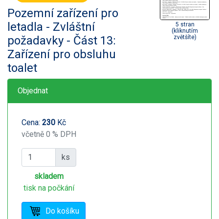
Pozemní zařízení pro
letadla - Zvláštní
5 stran
(kliknutím
požadavky - Část 13:
zvětšíte)
Zařízení pro obsluhu
toalet
Objednat
Cena:
230
Kč
včetně 0 % DPH
ks
skladem
tisk na počkání