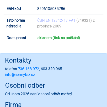
EAN kód
8596135035786
Tato norma
ČSN EN 12312-13 +A1
(319321) z
nahradila
prosince 2009
Dostupnost
skladem (tisk na počkání)
Kontakty
telefon
736 168 972
, 603 320 965
info@normybiz.cz
Osobní odběr
Od února 2026 není osobní odběr možný.
Firma