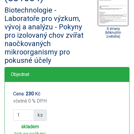
Biotechnologie -
Laboratoře pro výzkum,
vývoj a analýzu - Pokyny
4 strany
(kliknutím
pro izolovaný chov zvířat
zvětšíte)
naočkovaných
mikroorganismy pro
pokusné účely
Objednat
Cena:
230
Kč
včetně 0 % DPH
ks
skladem
tisk na počkání