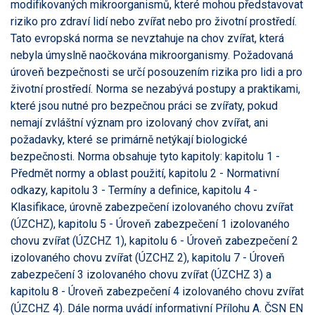
modifikovaných mikroorganismů, které mohou představovat
riziko pro zdraví lidí nebo zvířat nebo pro životní prostředí.
Tato evropská norma se nevztahuje na chov zvířat, která
nebyla úmyslně naočkována mikroorganismy. Požadovaná
úroveň bezpečnosti se určí posouzením rizika pro lidi a pro
životní prostředí. Norma se nezabývá postupy a praktikami,
které jsou nutné pro bezpečnou práci se zvířaty, pokud
nemají zvláštní význam pro izolovaný chov zvířat, ani
požadavky, které se primárně netýkají biologické
bezpečnosti. Norma obsahuje tyto kapitoly: kapitolu 1 -
Předmět normy a oblast použití, kapitolu 2 - Normativní
odkazy, kapitolu 3 - Termíny a definice, kapitolu 4 -
Klasifikace, úrovně zabezpečení izolovaného chovu zvířat
(ÚZCHZ), kapitolu 5 - Úroveň zabezpečení 1 izolovaného
chovu zvířat (ÚZCHZ 1), kapitolu 6 - Úroveň zabezpečení 2
izolovaného chovu zvířat (ÚZCHZ 2), kapitolu 7 - Úroveň
zabezpečení 3 izolovaného chovu zvířat (ÚZCHZ 3) a
kapitolu 8 - Úroveň zabezpečení 4 izolovaného chovu zvířat
(ÚZCHZ 4). Dále norma uvádí informativní Přílohu A. ČSN EN