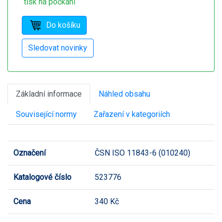
tisk na počkání
Základní informace
Náhled obsahu
Související normy
Zařazení v kategoriích
Označení
ČSN ISO 11843-6 (010240)
Katalogové číslo
523776
Cena
340 Kč