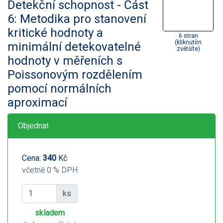
Detekční schopnost - Část
6: Metodika pro stanovení
kritické hodnoty a
6 stran
(kliknutím
minimální detekovatelné
zvětšíte)
hodnoty v měřeních s
Poissonovým rozdělením
pomocí normálních
aproximací
Objednat
Cena:
340
Kč
včetně 0 % DPH
ks
skladem