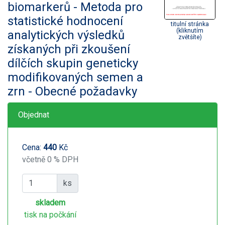
biomarkerů - Metoda pro
statistické hodnocení
titulní stránka
(kliknutím
analytických výsledků
zvětšíte)
získaných při zkoušení
dílčích skupin geneticky
modifikovaných semen a
zrn - Obecné požadavky
Objednat
Cena:
440
Kč
včetně 0 % DPH
ks
skladem
tisk na počkání