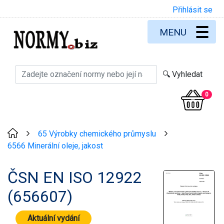
Přihlásit se
MENU
0
65 Výrobky chemického průmyslu
>
>
6566 Minerální oleje, jakost
ČSN EN ISO 12922
(656607)
Aktuální vydání