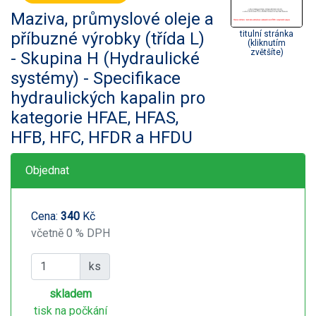
Maziva, průmyslové oleje a
příbuzné výrobky (třída L)
titulní stránka
(kliknutím
zvětšíte)
- Skupina H (Hydraulické
systémy) - Specifikace
hydraulických kapalin pro
kategorie HFAE, HFAS,
HFB, HFC, HFDR a HFDU
Objednat
Cena:
340
Kč
včetně 0 % DPH
ks
skladem
tisk na počkání