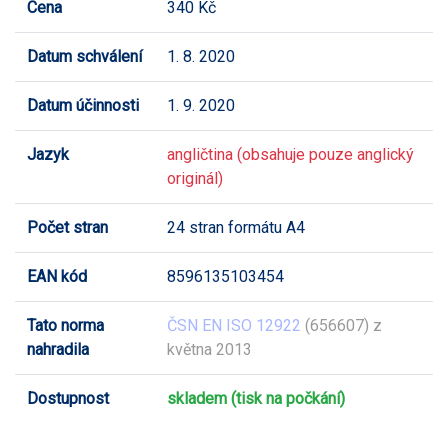
Cena
340 Kč
Datum schválení
1. 8. 2020
Datum účinnosti
1. 9. 2020
Jazyk
angličtina (obsahuje pouze anglický
originál)
Počet stran
24 stran formátu A4
EAN kód
8596135103454
Tato norma
ČSN EN ISO 12922
(656607) z
nahradila
května 2013
Dostupnost
skladem (tisk na počkání)