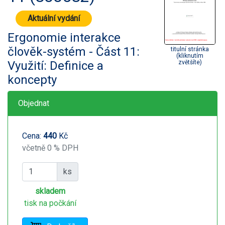
Aktuální vydání
Ergonomie interakce
člověk-systém - Část 11:
titulní stránka
(kliknutím
Využití: Definice a
zvětšíte)
koncepty
Objednat
Cena:
440
Kč
včetně 0 % DPH
ks
skladem
tisk na počkání