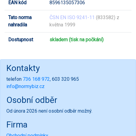
EAN kód
8596135057306
Tato norma
ČSN EN ISO 9241-11
(833582) z
nahradila
května 1999
Dostupnost
skladem (tisk na počkání)
Kontakty
telefon
736 168 972
, 603 320 965
info@normybiz.cz
Osobní odběr
Od února 2026 není osobní odběr možný.
Firma
Obchodní podmínky