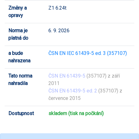
Změny a
Z1 6.24t
opravy
Norma je
6. 9. 2026
platná do
a bude
ČSN EN IEC 61439-5 ed. 3 (357107)
nahrazena
Tato norma
ČSN EN 61439-5
(357107) z září
nahradila
2011
ČSN EN 61439-5 ed. 2
(357107) z
července 2015
Dostupnost
skladem (tisk na počkání)