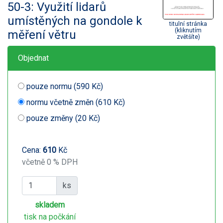
50-3: Využití lidarů
umístěných na gondole k
titulní stránka
(kliknutím
měření větru
zvětšíte)
Objednat
pouze normu (590 Kč)
normu včetně změn (610 Kč)
pouze změny (20 Kč)
Cena:
610
Kč
včetně 0 % DPH
ks
skladem
tisk na počkání