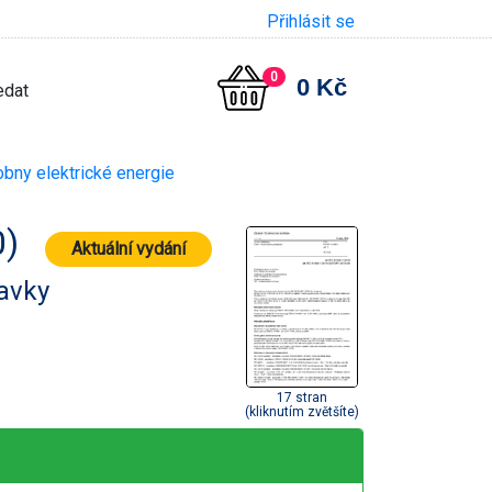
Přihlásit se
0
0 Kč
bny elektrické energie
0)
Aktuální vydání
davky
17 stran
(kliknutím zvětšíte)