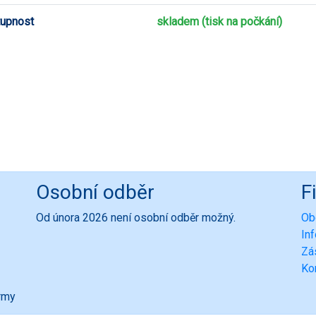
upnost
skladem (tisk na počkání)
Osobní odběr
F
Od února 2026 není osobní odběr možný.
Ob
In
Zá
Ko
ormy