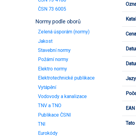
Ozna
ČSN 73 6005
Kata
Normy podle oborů
Zelená úsporám (normy)
Cen
Jakost
Datu
Stavební normy
Požární normy
Datu
Elektro normy
Elektrotechnické publikace
Jazy
Vytápění
Poče
Vodovody a kanalizace
TNV a TNO
EAN
Publikace ČSNI
Tato
TNI
Eurokódy