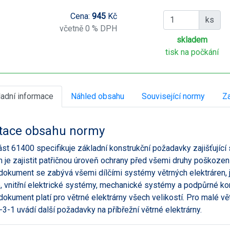
Cena:
945
Kč
ks
včetně 0 % DPH
skladem
tisk na počkání
ladní informace
Náhled obsahu
Související normy
Za
tace obsahu normy
ást 61400 specifikuje základní konstrukční požadavky zajišťující st
 je zajistit patřičnou úroveň ochrany před všemi druhy poškozen
dokument se zabývá všemi dílčími systémy větrných elektráren, j
, vnitřní elektrické systémy, mechanické systémy a podpůrné ko
dokument platí pro větrné elektrárny všech velikostí. Pro malé vě
3-1 uvádí další požadavky na příbřežní větrné elektrárny.