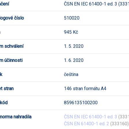
čení
ČSN EN IEC 61400-1 ed. 3 (333
logové číslo
510020
a
945 Kč
m schválení
1. 5. 2020
m účinnosti
1. 6. 2020
k
čeština
t stran
146 stran formátu A4
 kód
8596135100200
 norma nahradila
ČSN EN IEC 61400-1 ed. 3
(3331
ČSN EN 61400-1 ed. 2
(333160)