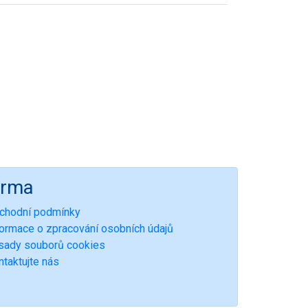
irma
chodní podmínky
formace o zpracování osobních údajů
sady souborů cookies
ntaktujte nás