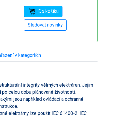
řazení v kategoriích
rukturální integrity větrných elektráren. Jejím
í po celou dobu plánované životnosti.
akými jsou například ovládací a ochranné
nstrukce.
trné elektrárny lze použít IEC 61400-2. IEC