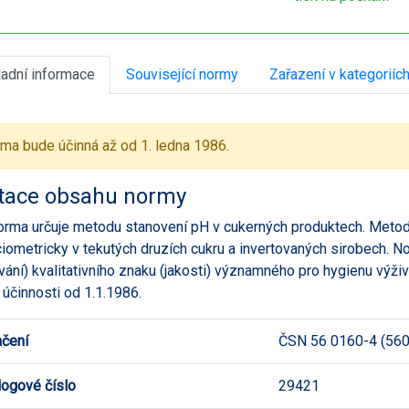
ladní informace
Související normy
Zařazení v kategoriíc
ma bude účinná až od 1. ledna 1986.
tace obsahu normy
orma určuje metodu stanovení pH v cukerných produktech. Metod
iometricky v tekutých druzích cukru a invertovaných sirobech. N
vání) kvalitativního znaku (jakosti) významného pro hygienu výž
 účinnosti od 1.1.1986.
čení
ČSN 56 0160-4 (56
logové číslo
29421