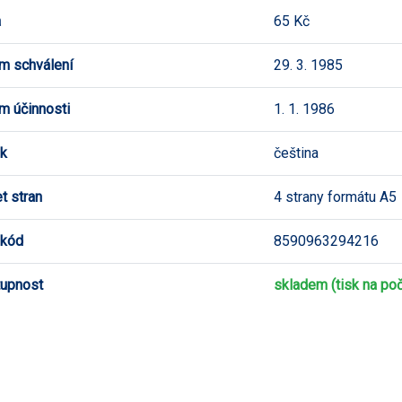
a
65 Kč
m schválení
29. 3. 1985
m účinnosti
1. 1. 1986
k
čeština
t stran
4 strany formátu A5
 kód
8590963294216
upnost
skladem (tisk na poč