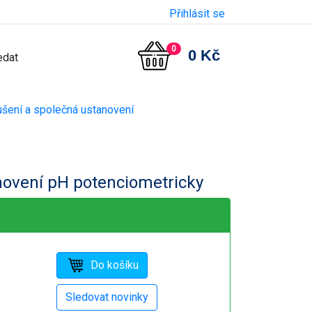
Přihlásit se
0
0 Kč
šení a společná ustanovení
novení pH potenciometricky