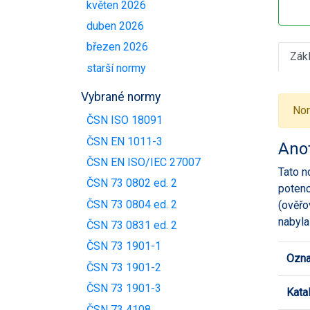
květen 2026
duben 2026
březen 2026
Zák
starší normy
Vybrané normy
Nor
ČSN ISO 18091
ČSN EN 1011-3
Ano
ČSN EN ISO/IEC 27007
Tato n
ČSN 73 0802 ed. 2
potenc
ČSN 73 0804 ed. 2
(ověřo
nabyla
ČSN 73 0831 ed. 2
ČSN 73 1901-1
Ozna
ČSN 73 1901-2
ČSN 73 1901-3
Kata
ČSN 73 4108