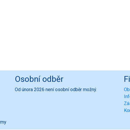
Osobní odběr
F
Od února 2026 není osobní odběr možný.
Ob
In
Zá
Ko
ormy