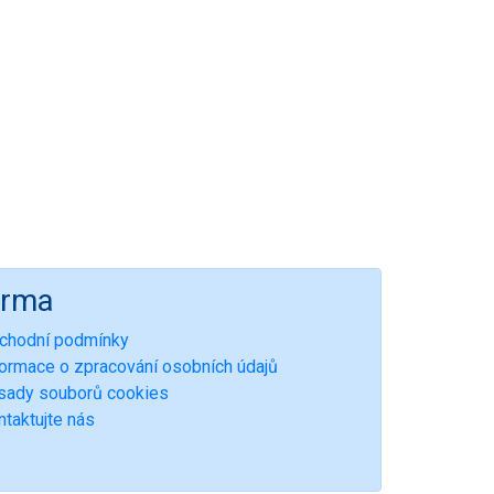
irma
chodní podmínky
formace o zpracování osobních údajů
sady souborů cookies
ntaktujte nás