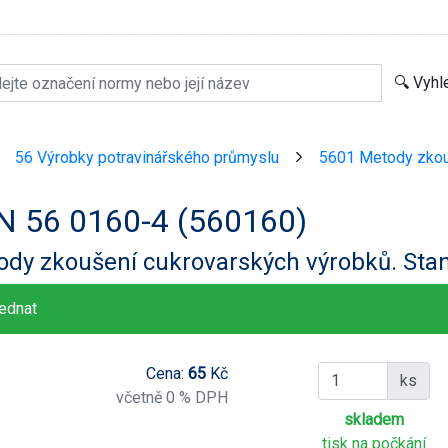
56 Výrobky potravinářského průmyslu
5601 Metody zkou
>
>
N 56 0160-4 (560160)
ody zkoušení cukrovarských výrobků. Sta
ednat
Cena:
65
Kč
ks
včetně 0 % DPH
skladem
tisk na počkání