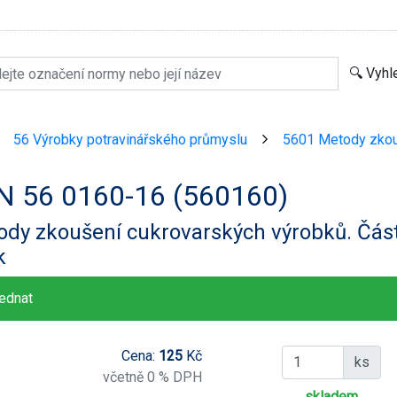
56 Výrobky potravinářského průmyslu
5601 Metody zkou
>
>
N 56 0160-16 (560160)
dy zkoušení cukrovarských výrobků. Část
k
ednat
Cena:
125
Kč
ks
včetně 0 % DPH
skladem