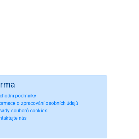
irma
chodní podmínky
formace o zpracování osobních údajů
sady souborů cookies
ntaktujte nás