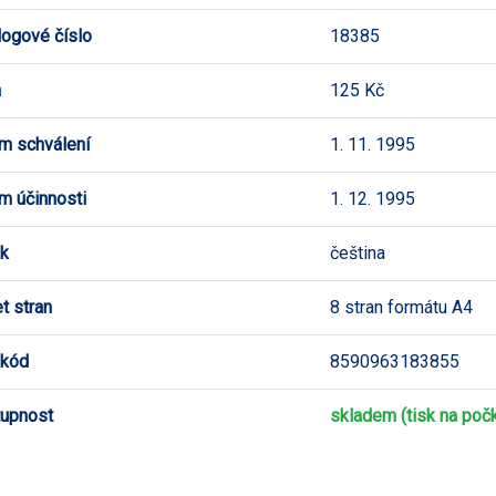
logové číslo
18385
a
125 Kč
m schválení
1. 11. 1995
m účinnosti
1. 12. 1995
k
čeština
t stran
8 stran formátu A4
 kód
8590963183855
upnost
skladem (tisk na počk