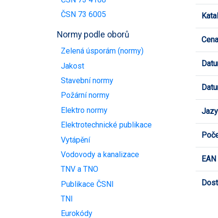
ČSN 73 6005
Kata
Normy podle oborů
Cen
Zelená úsporám (normy)
Datu
Jakost
Stavební normy
Datu
Požární normy
Elektro normy
Jazy
Elektrotechnické publikace
Poče
Vytápění
Vodovody a kanalizace
EAN
TNV a TNO
Dost
Publikace ČSNI
TNI
Eurokódy