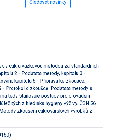
h
tek v cukru vážkovou metodou za standardních
pitolu 2 - Podstata metody, kapitolu 3 -
kování, kapitolu 6 - Příprava ke zkoušce,
u 9 - Protokol o zkoušce. Podstata metody a
rma tedy stanovuje postupy pro provádění
důležitých z hlediska hygieny výživy. ČSN 56
- Metody zkoušení cukrovarských výrobků z
0160)