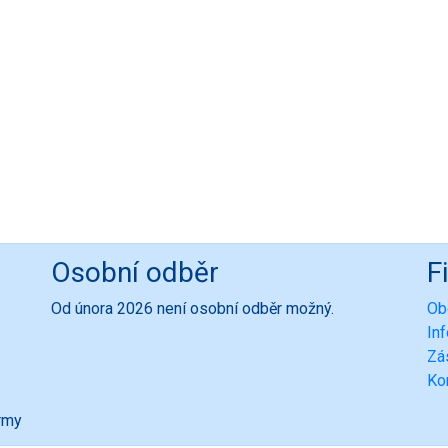
Osobní odběr
F
Od února 2026 není osobní odběr možný.
Ob
In
Zá
Ko
ormy