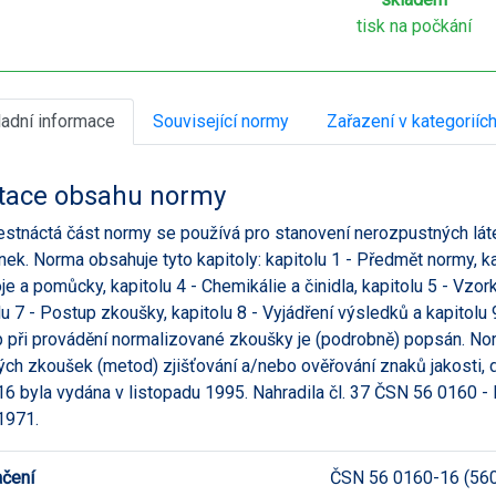
tisk na počkání
ladní informace
Související normy
Zařazení v kategoriíc
tace obsahu normy
estnáctá část normy se používá pro stanovení nerozpustných lá
ek. Norma obsahuje tyto kapitoly: kapitolu 1 - Předmět normy, ka
oje a pomůcky, kapitolu 4 - Chemikálie a činidla, kapitolu 5 - Vzor
lu 7 - Postup zkoušky, kapitolu 8 - Vyjádření výsledků a kapitol
 při provádění normalizované zkoušky je (podrobně) popsán. No
ých zkoušek (metod) zjišťování a/nebo ověřování znaků jakosti, 
6 byla vydána v listopadu 1995. Nahradila čl. 37 ČSN 56 0160 
1971.
čení
ČSN 56 0160-16 (56