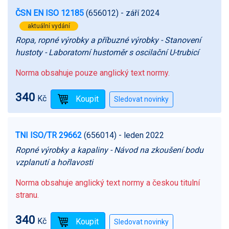
ČSN EN ISO 12185
(656012)
- září 2024
aktuální vydání
Ropa, ropné výrobky a příbuzné výrobky - Stanovení
hustoty - Laboratorní hustoměr s oscilační U-trubicí
Norma obsahuje pouze anglický text normy.
340
Kč
TNI ISO/TR 29662
(656014)
- leden 2022
Ropné výrobky a kapaliny - Návod na zkoušení bodu
vzplanutí a hořlavosti
Norma obsahuje anglický text normy a českou titulní
stranu.
340
Kč