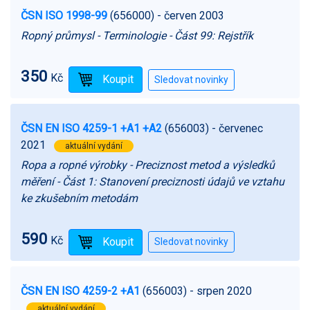
ČSN ISO 1998-99
(656000)
- červen 2003
Ropný průmysl - Terminologie - Část 99: Rejstřík
350
Kč
ČSN EN ISO 4259-1 +A1 +A2
(656003)
- červenec
2021
aktuální vydání
Ropa a ropné výrobky - Preciznost metod a výsledků
měření - Část 1: Stanovení preciznosti údajů ve vztahu
ke zkušebním metodám
590
Kč
ČSN EN ISO 4259-2 +A1
(656003)
- srpen 2020
aktuální vydání