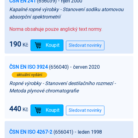
ČSN EN 241
(656039)
- říjen 2000
Kapalné ropné výrobky - Stanovení sodíku atomovou
absorpční spektrometrií
Norma obsahuje pouze anglický text normy.
190
Kč
ČSN EN ISO 3924
(656040)
- červen 2020
aktuální vydání
Ropné výrobky - Stanovení destilačního rozmezí -
Metoda plynové chromatografie
440
Kč
ČSN EN ISO 4267-2
(656041)
- leden 1998