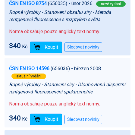
ČSN EN ISO 8754
(656035)
- únor 2026
nové vydání
Ropné výrobky - Stanovení obsahu síry - Metoda
rentgenové fluorescence s rozptylem světla
Norma obsahuje pouze anglický text normy.
340
Kč
ČSN EN ISO 14596
(656036)
- březen 2008
aktuální vydání
Ropné výrobky - Stanovení síry - Dlouhovlnná disperzní
rentgenová fluorescenční spektrometrie
Norma obsahuje pouze anglický text normy.
340
Kč