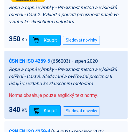
Ropa a ropné výrobky - Preciznost metod a výsledků
měření - Část 2: Výklad a použití precizností údajů ve
vztahu ke zkušebním metodám
350
Kč
ČSN EN ISO 4259-3
(656003)
- srpen 2020
Ropa a ropné výrobky - Preciznost metod a výsledků
měření - Část 3: Sledování a ověřování preciznosti
údajů ve vztahu ke zkušebním metodám
Norma obsahuje pouze anglický text normy.
340
Kč
ČSN EN ISO 4259-4
(656003)
- prosinec 2022