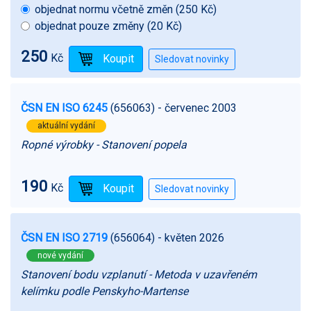
objednat normu včetně změn (250 Kč)
objednat pouze změny (20 Kč)
250
Kč
ČSN EN ISO 6245
(656063)
- červenec 2003
aktuální vydání
Ropné výrobky - Stanovení popela
190
Kč
ČSN EN ISO 2719
(656064)
- květen 2026
nové vydání
Stanovení bodu vzplanutí - Metoda v uzavřeném
kelímku podle Penskyho-Martense