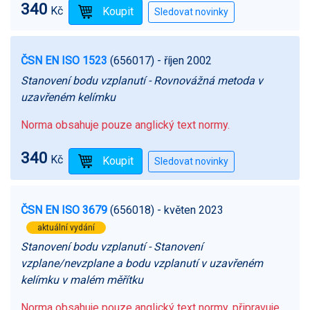
340
Kč
ČSN EN ISO 1523
(656017)
- říjen 2002
Stanovení bodu vzplanutí - Rovnovážná metoda v
uzavřeném kelímku
Norma obsahuje pouze anglický text normy.
340
Kč
ČSN EN ISO 3679
(656018)
- květen 2023
aktuální vydání
Stanovení bodu vzplanutí - Stanovení
vzplane/nevzplane a bodu vzplanutí v uzavřeném
kelímku v malém měřítku
Norma obsahuje pouze anglický text normy, připravuje