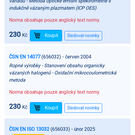
vanadu - Metoda optické emisní spektrometrie s
indukčně vázaným plazmatem (ICP OES)
Norma obsahuje pouze anglický text normy.
230
Kč
ČSN EN 14077
(656032)
- červen 2004
Ropné výrobky - Stanovení obsahu organicky
vázaných halogenů - Oxidační mikrocoulometrická
metoda
Norma obsahuje pouze anglický text normy.
230
Kč
ČSN EN ISO 13032
(656033)
- únor 2025