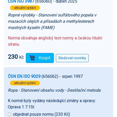
ČSN ISO 3987
(656060)
- duben 2025
aktuální vydání
Ropné výrobky - Stanovení sulfátového popela v
mazacích olejích a přísadách a methylesterech
mastných kyselin (FAME)
Norma obsahuje anglický text normy a českou titulní
stranu.
230
Kč
ČSN EN ISO 9029
(656062)
- srpen 1997
aktuální vydání
Ropa - Stanovení obsahu vody - Destilační metoda
K normě byly vydány následující změny a opravy:
Oprava 1 7.15t
objednat pouze normu (230 Kč)