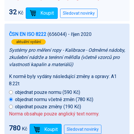
32
Kč
ČSN EN ISO 8222
(656044)
- říjen 2020
aktuální vydání
Systémy pro měření ropy - Kalibrace - Odměrné nádoby,
zkušební nádrže a terénní měřidla (včetně vzorců pro
vlastnosti kapalin a materiálů)
K normě byly vydány následující změny a opravy:
A1
8.22t
objednat pouze normu (590 Kč)
objednat normu včetně změn (780 Kč)
objednat pouze změny (190 Kč)
Norma obsahuje pouze anglický text normy.
780
Kč