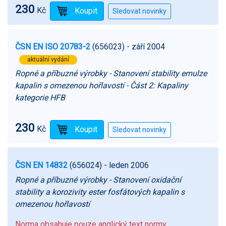
230
Kč
ČSN EN ISO 20783-2
(656023)
- září 2004
aktuální vydání
Ropné a příbuzné výrobky - Stanovení stability emulze
kapalin s omezenou hořlavostí - Část 2: Kapaliny
kategorie HFB
230
Kč
ČSN EN 14832
(656024)
- leden 2006
Ropné a příbuzné výrobky - Stanovení oxidační
stability a korozivity ester fosfátových kapalin s
omezenou hořlavostí
Norma obsahuje pouze anglický text normy.