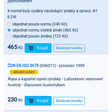
pyknometrem
K normě byly vydány následující změny a opravy:
A1
6.24t
objednat pouze normu (340 Kč)
objednat normu včetně změn (465 Kč)
objednat pouze změny (125 Kč)
465
Kč
ČSN EN ISO 3675
(656011)
- prosinec 1999
aktuální vydání
Ropa a kapalné ropné výrobky - Laboratorní stanovení
hustoty - Stanovení hustoměrem
230
Kč