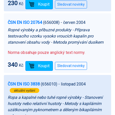
230
Kč
ČSN EN ISO 20764
(656008)
- červen 2004
Ropné výrobky a příbuzné produkty - Příprava
testovacího vzorku vysoko vroucích kapalin pro
stanovení obsahu vody - Metoda promývání dusíkem
Norma obsahuje pouze anglický text normy.
340
Kč
ČSN EN ISO 3838
(656010)
- listopad 2004
aktuální vydání
Ropa a kapalné nebo tuhé ropné výrobky - Stanovení
hustoty nebo relativní hustoty - Metody s kapilárním
uzátkovaným pyknometrem a děleným bikapilárním