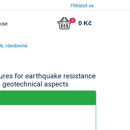
Přihlásit se
0
0 Kč
eb, všeobecně
tures for earthquake resistance
d geotechnical aspects