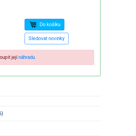
upit její
náhradu
.
h
6)