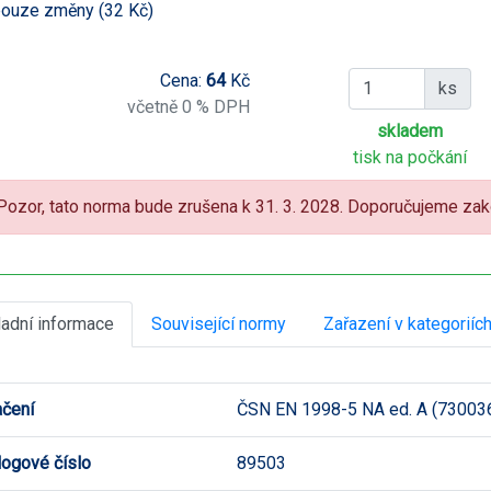
ouze změny (32 Kč)
Cena:
64
Kč
ks
včetně 0 % DPH
skladem
tisk na počkání
Pozor, tato norma bude zrušena k 31. 3. 2028. Doporučujeme zako
ladní informace
Související normy
Zařazení v kategoriíc
čení
ČSN EN 1998-5 NA ed. A (73003
logové číslo
89503