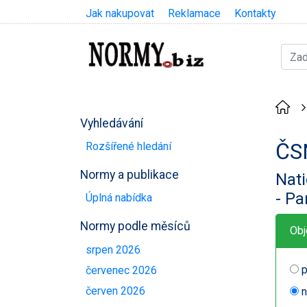
Jak nakupovat
Reklamace
Kontakty
Vyhledávání
ČS
Rozšířené hledání
Normy a publikace
Nati
- Pa
Úplná nabídka
Normy podle měsíců
Obj
srpen 2026
p
červenec 2026
červen 2026
n