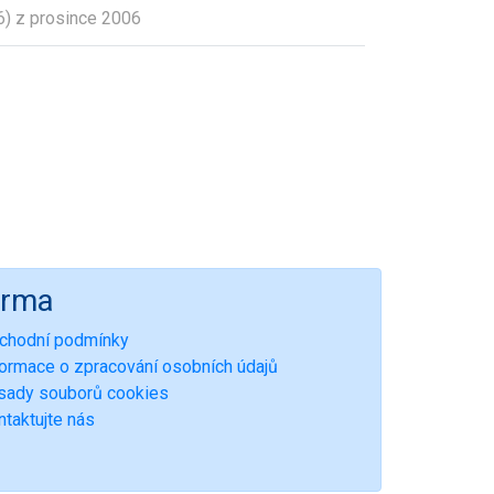
) z prosince 2006
irma
chodní podmínky
formace o zpracování osobních údajů
sady souborů cookies
ntaktujte nás