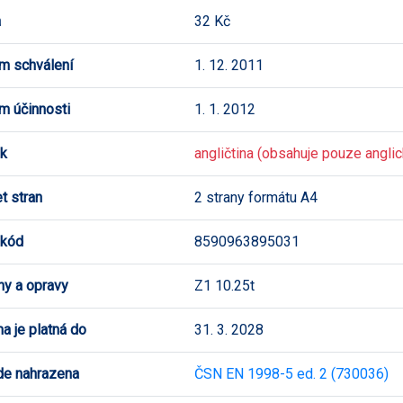
a
32 Kč
m schválení
1. 12. 2011
m účinnosti
1. 1. 2012
k
angličtina (obsahuje pouze anglick
t stran
2 strany formátu A4
 kód
8590963895031
y a opravy
Z1 10.25t
a je platná do
31. 3. 2028
de nahrazena
ČSN EN 1998-5 ed. 2 (730036)