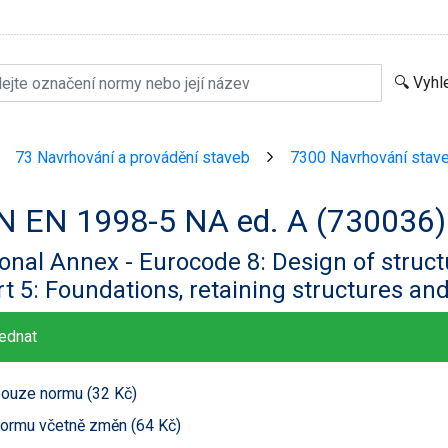
73 Navrhování a provádění staveb
7300 Navrhování stav
>
>
N EN 1998-5 NA ed. A (730036)
onal Annex - Eurocode 8: Design of struc
rt 5: Foundations, retaining structures an
ednat
ouze normu (32 Kč)
ormu včetně změn (64 Kč)