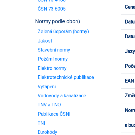
Cen
ČSN 73 6005
Normy podle oborů
Datu
Zelená úsporám (normy)
Datu
Jakost
Stavební normy
Jazy
Požární normy
Poče
Elektro normy
Elektrotechnické publikace
EAN
Vytápění
Změn
Vodovody a kanalizace
TNV a TNO
Norm
Publikace ČSNI
TNI
a bu
Eurokódy