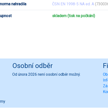
 norma nahradila
ČSN EN 1998-5 NA ed. A
(730036
upnost
skladem (tisk na počkání)
Osobní odběr
F
Od února 2026 není osobní odběr možný.
Ob
In
Zá
Ko
ormy