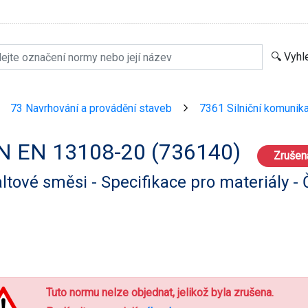
73 Navrhování a provádění staveb
7361 Silniční komunik
>
>
N EN 13108-20 (736140)
Zrušen
ltové směsi - Specifikace pro materiály -
u
Tuto normu nelze objednat, jelikož byla zrušena.