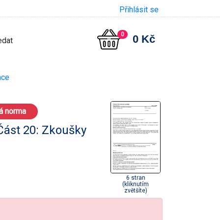
Přihlásit se
0
0 Kč
ace
á norma
 Část 20: Zkoušky
6 stran
(kliknutím
zvětšíte)