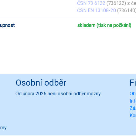
ČSN 73 6122
(736122) z č
ČSN EN 13108-20
(736140)
upnost
skladem (tisk na počkání)
Osobní odběr
F
Od února 2026 není osobní odběr možný.
Ob
In
Zá
Ko
ormy