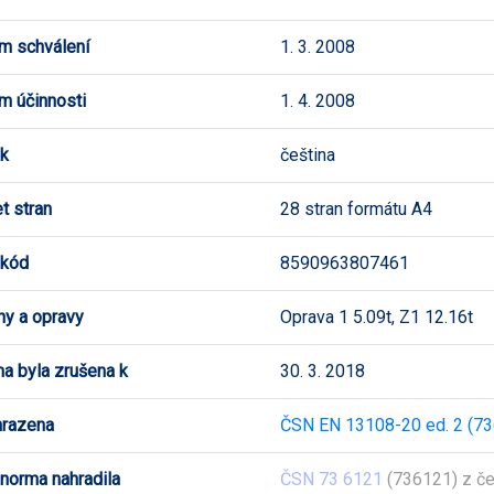
m schválení
1. 3. 2008
m účinnosti
1. 4. 2008
k
čeština
t stran
28 stran formátu A4
 kód
8590963807461
y a opravy
Oprava 1 5.09t, Z1 12.16t
a byla zrušena k
30. 3. 2018
hrazena
ČSN EN 13108-20 ed. 2 (7
 norma nahradila
ČSN 73 6121
(736121) z č