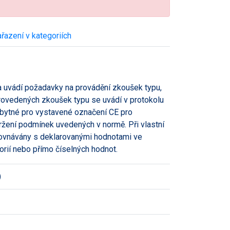
řazení v kategoriích
a uvádí požadavky na provádění zkoušek typu,
provedených zkoušek typu se uvádí v protokolu
ezbytné pro vystavené označení CE pro
ržení podmínek uvedených v normě. Při vlastní
orovnávány s deklarovanými hodnotami ve
rií nebo přímo číselných hodnot.
)