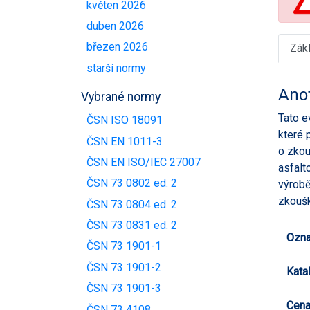
květen 2026
duben 2026
březen 2026
Zák
starší normy
Ano
Vybrané normy
Tato e
ČSN ISO 18091
které 
ČSN EN 1011-3
o zkou
ČSN EN ISO/IEC 27007
asfalt
ČSN 73 0802 ed. 2
výrobě
zkoušk
ČSN 73 0804 ed. 2
ČSN 73 0831 ed. 2
Ozna
ČSN 73 1901-1
ČSN 73 1901-2
Kata
ČSN 73 1901-3
Cen
ČSN 73 4108