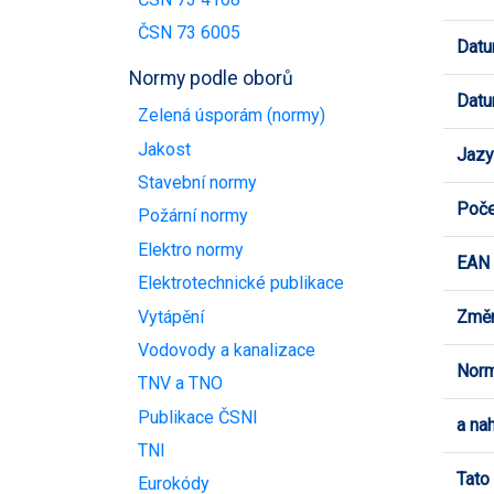
ČSN 73 6005
Datu
Normy podle oborů
Datu
Zelená úsporám (normy)
Jakost
Jazy
Stavební normy
Poče
Požární normy
Elektro normy
EAN
Elektrotechnické publikace
Vytápění
Změn
Vodovody a kanalizace
Norm
TNV a TNO
Publikace ČSNI
a na
TNI
Tato
Eurokódy