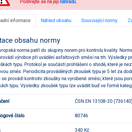
Podívejte se na její
náhradu
.
ladní informace
Náhled obsahu
Související normy
Za
tace obsahu normy
vropská norma patří do skupiny norem pro kontrolu kvality. Norm
provádí výrobce při uvádění asfaltových směsí na trh. Výsledky 
škách typu. Protokol je součástí prohlášení o shodě, které je n
ovou směs. Periodicita prováděných zkoušek typu je 5 let za dod
 se provádí kontrolní zkoušky na vyrobené směsi, které jsou p
ách typu. Výsledky zkoušek typu lze uvádět buď ve formě katego
čení
ČSN EN 13108-20 (736140
logové číslo
80746
a
340 Kč