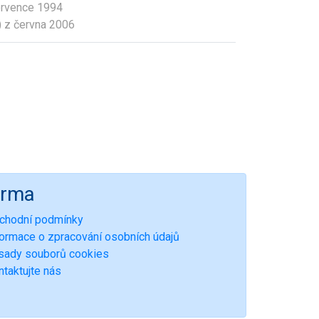
ervence 1994
 z června 2006
irma
chodní podmínky
formace o zpracování osobních údajů
sady souborů cookies
ntaktujte nás