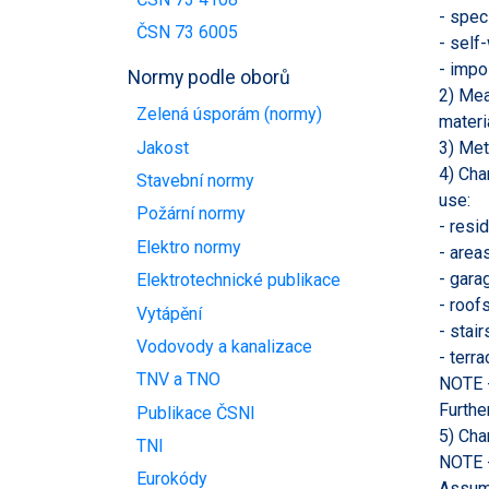
- spec
ČSN 73 6005
- self
- impo
Normy podle oborů
2) Mea
Zelená úsporám (normy)
materi
Jakost
3) Met
4) Cha
Stavební normy
use:
Požární normy
- resi
Elektro normy
- areas
- gara
Elektrotechnické publikace
- roofs
Vytápění
- stai
Vodovody a kanalizace
- terr
TNV a TNO
NOTE -
Furthe
Publikace ČSNI
5) Cha
TNI
NOTE -
Eurokódy
Assum