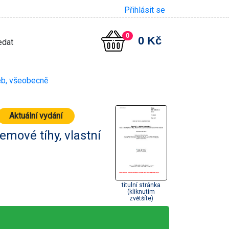
Přihlásit se
0
0 Kč
eb, všeobecně
Aktuální vydání
emové tíhy, vlastní
titulní stránka
(kliknutím
zvětšíte)