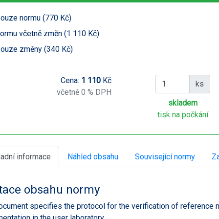
ouze normu (770 Kč)
ormu včetně změn (1 110 Kč)
ouze změny (340 Kč)
Cena:
1 110
Kč
ks
včetně 0 % DPH
skladem
tisk na počkání
ladní informace
Náhled obsahu
Související normy
Za
tace obsahu normy
ocument specifies the protocol for the verification of reference
entation in the user laboratory.