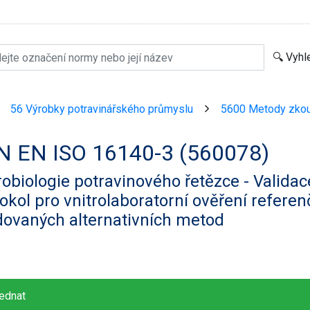
56 Výrobky potravinářského průmyslu
5600 Metody zkou
>
>
N EN ISO 16140-3 (560078)
obiologie potravinového řetězce - Validac
okol pro vnitrolaboratorní ověření refere
dovaných alternativních metod
ednat