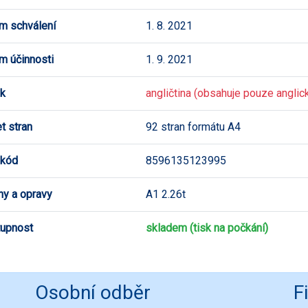
m schválení
1. 8. 2021
m účinnosti
1. 9. 2021
k
angličtina (obsahuje pouze anglick
t stran
92 stran formátu A4
 kód
8596135123995
y a opravy
A1 2.26t
upnost
skladem (tisk na počkání)
Osobní odběr
F