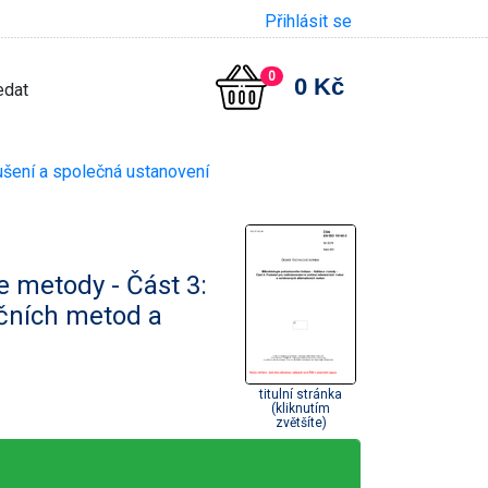
Přihlásit se
0
0 Kč
šení a společná ustanovení
e metody - Část 3:
nčních metod a
titulní stránka
(kliknutím
zvětšíte)