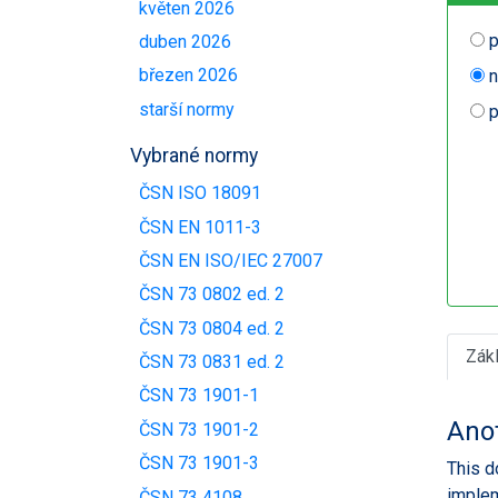
květen 2026
p
duben 2026
březen 2026
n
starší normy
p
Vybrané normy
ČSN ISO 18091
ČSN EN 1011-3
ČSN EN ISO/IEC 27007
ČSN 73 0802 ed. 2
ČSN 73 0804 ed. 2
Zák
ČSN 73 0831 ed. 2
ČSN 73 1901-1
Ano
ČSN 73 1901-2
ČSN 73 1901-3
This d
implem
ČSN 73 4108