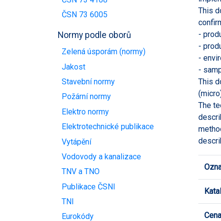
This d
ČSN 73 6005
confir
- prod
Normy podle oborů
- prod
Zelená úsporám (normy)
- envi
Jakost
- samp
This d
Stavební normy
(micro
Požární normy
The te
Elektro normy
descri
Elektrotechnické publikace
method
descri
Vytápění
Vodovody a kanalizace
Ozna
TNV a TNO
Publikace ČSNI
Kata
TNI
Cen
Eurokódy