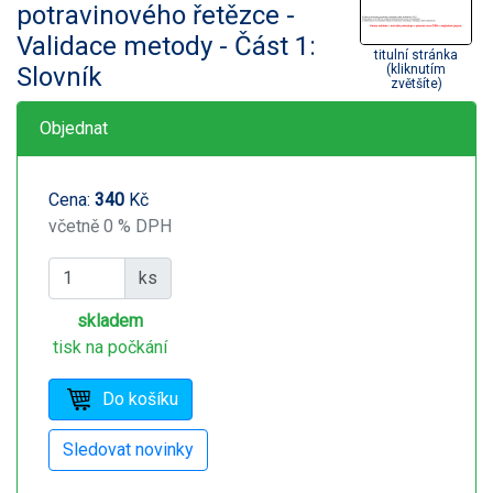
potravinového řetězce -
Validace metody - Část 1:
titulní stránka
Slovník
(kliknutím
zvětšíte)
Objednat
Cena:
340
Kč
včetně 0 % DPH
ks
skladem
tisk na počkání