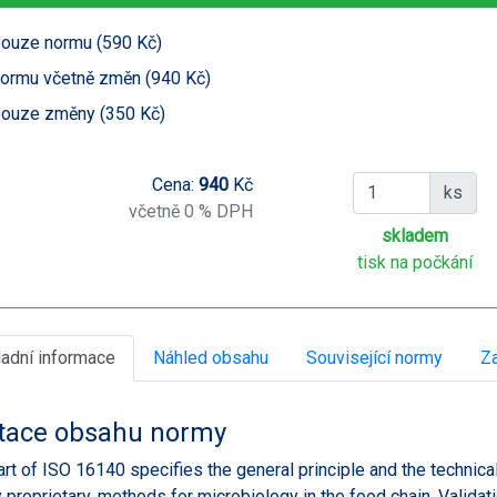
ouze normu (590 Kč)
ormu včetně změn (940 Kč)
ouze změny (350 Kč)
Cena:
940
Kč
ks
včetně 0 % DPH
skladem
tisk na počkání
ladní informace
Náhled obsahu
Související normy
Za
tace obsahu normy
art of ISO 16140 specifies the general principle and the technical 
 proprietary, methods for microbiology in the food chain. Validat