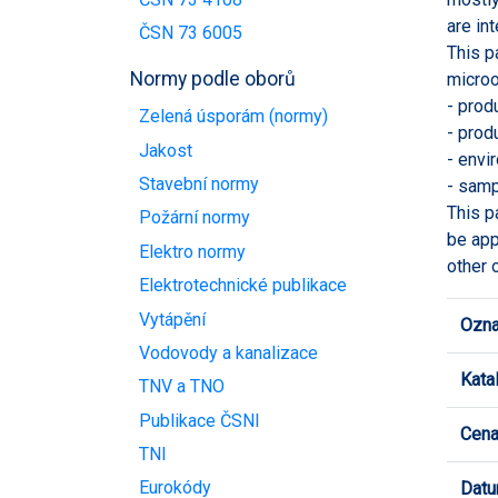
are in
ČSN 73 6005
This p
Normy podle oborů
microo
- prod
Zelená úsporám (normy)
- prod
Jakost
- envi
Stavební normy
- samp
This p
Požární normy
be app
Elektro normy
other 
Elektrotechnické publikace
Vytápění
Ozna
Vodovody a kanalizace
Kata
TNV a TNO
Publikace ČSNI
Cen
TNI
Eurokódy
Datu