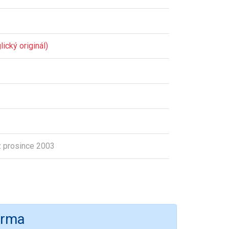
ický originál)
 prosince 2003
irma