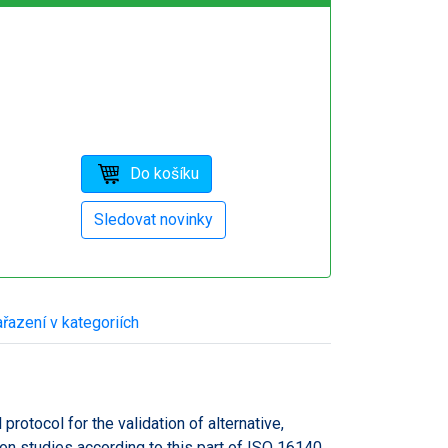
řazení v kategoriích
protocol for the validation of alternative,
ion studies according to this part of ISO 16140