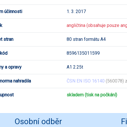
m účinnosti
1. 3. 2017
k
angličtina (obsahuje pouze angl
t stran
80 stran formátu A4
 kód
8596135011599
y a opravy
A1 2.25t
 norma nahradila
ČSN EN ISO 16140
(560078) z
upnost
skladem (tisk na počkání)
Osobní odběr
F