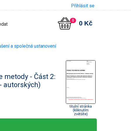
Přihlásit se
0
0 Kč
šení a společná ustanovení
e metody - Část 2:
 - autorských)
titulní stránka
(kliknutím
zvětšíte)