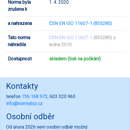
Norma byla
1. 4. 2020
zrušena k
a nahrazena
ČSN EN ISO 11607-1 (855280)
Tato norma
ČSN EN ISO 11607-1
(855280) z
nahradila
ledna 2010
Dostupnost
skladem (tisk na počkání)
Kontakty
telefon
736 168 972
, 603 320 965
info@normybiz.cz
Osobní odběr
Od února 2026 není osobní odběr možný.