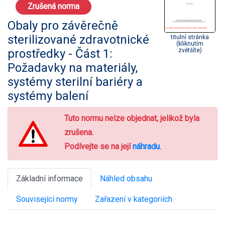
Zrušená norma
Obaly pro závěrečně
sterilizované zdravotnické
titulní stránka
(kliknutím
prostředky - Část 1:
zvětšíte)
Požadavky na materiály,
systémy sterilní bariéry a
systémy balení
Tuto normu nelze objednat, jelikož byla
zrušena.
Podívejte se na její
náhradu
.
Základní informace
Náhled obsahu
Související normy
Zařazení v kategoriích