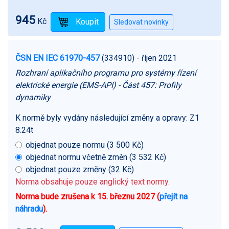
945
Kč
ČSN EN IEC 61970-457
(334910)
- říjen 2021
Rozhraní aplikačního programu pro systémy řízení
elektrické energie (EMS-API) - Část 457: Profily
dynamiky
K normě byly vydány následující změny a opravy:
Z1
8.24t
objednat pouze normu (3 500 Kč)
objednat normu včetně změn (3 532 Kč)
objednat pouze změny (32 Kč)
Norma obsahuje pouze anglický text normy.
Norma bude zrušena k 15. březnu 2027 (
přejít na
náhradu
).