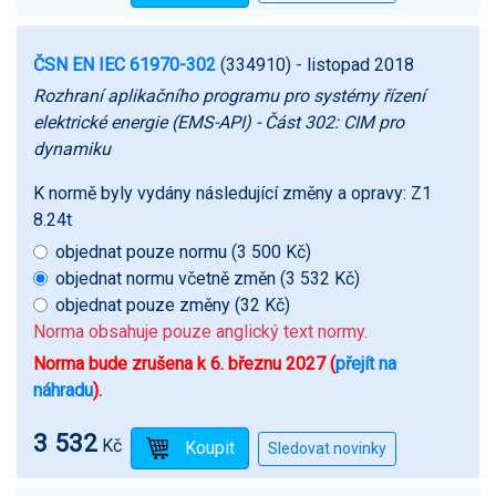
ČSN EN IEC 61970-302
(334910)
- listopad 2018
Rozhraní aplikačního programu pro systémy řízení
elektrické energie (EMS-API) - Část 302: CIM pro
dynamiku
K normě byly vydány následující změny a opravy:
Z1
8.24t
objednat pouze normu (3 500 Kč)
objednat normu včetně změn (3 532 Kč)
objednat pouze změny (32 Kč)
Norma obsahuje pouze anglický text normy.
Norma bude zrušena k 6. březnu 2027 (
přejít na
náhradu
).
3 532
Kč