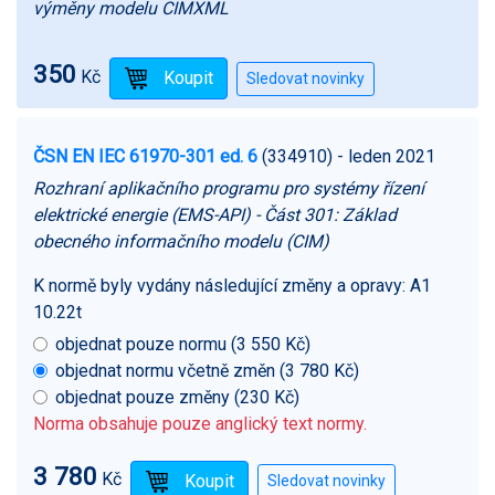
výměny modelu CIMXML
350
Kč
ČSN EN IEC 61970-301 ed. 6
(334910)
- leden 2021
Rozhraní aplikačního programu pro systémy řízení
elektrické energie (EMS-API) - Část 301: Základ
obecného informačního modelu (CIM)
K normě byly vydány následující změny a opravy:
A1
10.22t
objednat pouze normu (3 550 Kč)
objednat normu včetně změn (3 780 Kč)
objednat pouze změny (230 Kč)
Norma obsahuje pouze anglický text normy.
3 780
Kč