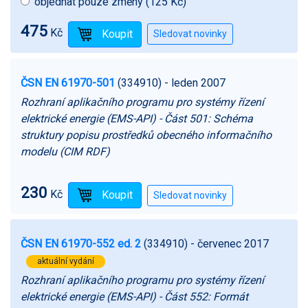
objednat pouze změny (125 Kč)
475
Kč
ČSN EN 61970-501
(334910)
- leden 2007
Rozhraní aplikačního programu pro systémy řízení
elektrické energie (EMS-API) - Část 501: Schéma
struktury popisu prostředků obecného informačního
modelu (CIM RDF)
230
Kč
ČSN EN 61970-552 ed. 2
(334910)
- červenec 2017
aktuální vydání
Rozhraní aplikačního programu pro systémy řízení
elektrické energie (EMS-API) - Část 552: Formát