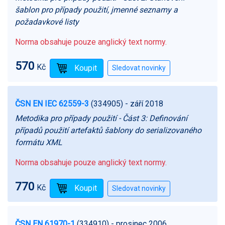
šablon pro případy použití, jmenné seznamy a
požadavkové listy
Norma obsahuje pouze anglický text normy.
570
Kč
ČSN EN IEC 62559-3
(334905)
- září 2018
Metodika pro případy použití - Část 3: Definování
případů použití artefaktů šablony do serializovaného
formátu XML
Norma obsahuje pouze anglický text normy.
770
Kč
ČSN EN 61970-1
(334910)
- prosinec 2006