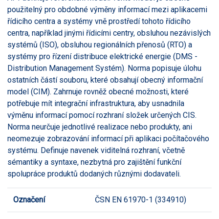
použitelný pro obdobné výměny informací mezi aplikacemi
řídicího centra a systémy vně prostředí tohoto řídicího
centra, například jinými řídicími centry, obsluhou nezávislých
systémů (ISO), obsluhou regionálních přenosů (RTO) a
systémy pro řízení distribuce elektrické energie (DMS -
Distribution Management Systém). Norma popisuje úlohu
ostatních částí souboru, které obsahují obecný informační
model (CIM). Zahrnuje rovněž obecné možnosti, které
potřebuje mít integrační infrastruktura, aby usnadnila
výměnu informací pomocí rozhraní složek určených CIS.
Norma neurčuje jednotlivé realizace nebo produkty, ani
neomezuje zobrazování informací při aplikaci počítačového
systému. Definuje navenek viditelná rozhraní, včetně
sémantiky a syntaxe, nezbytná pro zajištění funkční
spolupráce produktů dodaných různými dodavateli.
Označení
ČSN EN 61970-1 (334910)