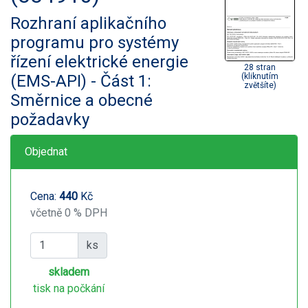
Rozhraní aplikačního
programu pro systémy
řízení elektrické energie
28 stran
(EMS-API) - Část 1:
(kliknutím
zvětšíte)
Směrnice a obecné
požadavky
Objednat
Cena:
440
Kč
včetně 0 % DPH
ks
skladem
tisk na počkání