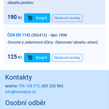
obsahu prolinu
190
Kč
ČSN EN 1142
(560413)
- říjen 1996
Ovocné a zeleninové šťávy. Stanovení obsahu síranů
125
Kč
Kontakty
telefon
736 168 972
, 603 320 965
info@normybiz.cz
Osobní odběr