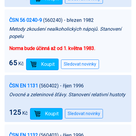
ČSN 56 0240-9
(560240)
- březen 1982
Metody zkoušení nealkoholických nápojů. Stanovení
popelu
Norma bude účinná až od 1. května 1983.
65
Kč
ČSN EN 1131
(560402)
- říjen 1996
Ovocné a zeleninové šťávy. Stanovení relativní hustoty
125
Kč
ČSN EN 1132
(560403)
- říjen 1996