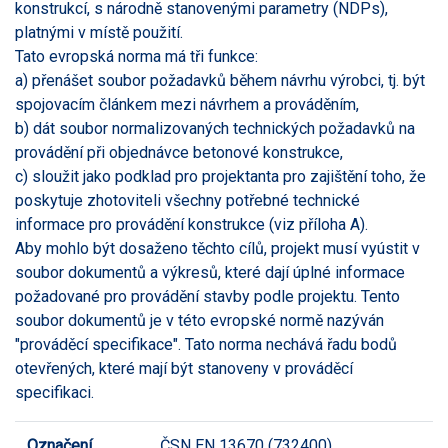
konstrukcí, s národně stanovenými parametry (NDPs),
platnými v místě použití.
Tato evropská norma má tři funkce:
a) přenášet soubor požadavků během návrhu výrobci, tj. být
spojovacím článkem mezi návrhem a prováděním,
b) dát soubor normalizovaných technických požadavků na
provádění při objednávce betonové konstrukce,
c) sloužit jako podklad pro projektanta pro zajištění toho, že
poskytuje zhotoviteli všechny potřebné technické
informace pro provádění konstrukce (viz příloha A).
Aby mohlo být dosaženo těchto cílů, projekt musí vyústit v
soubor dokumentů a výkresů, které dají úplné informace
požadované pro provádění stavby podle projektu. Tento
soubor dokumentů je v této evropské normě nazýván
"prováděcí specifikace". Tato norma nechává řadu bodů
otevřených, které mají být stanoveny v prováděcí
specifikaci.
Označení
ČSN EN 13670 (732400)