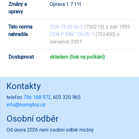
Změny a
Oprava 1 7.11t
opravy
Tato norma
ČSN 73 0210-2
(730210) z září 1993
nahradila
ČSN P ENV 13670-1
(732400) z
července 2001
Dostupnost
skladem (tisk na počkání)
Kontakty
telefon
736 168 972
, 603 320 965
info@normybiz.cz
Osobní odběr
Od února 2026 není osobní odběr možný.