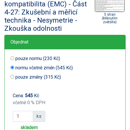
kompatibilita (EMC) - Část
4-27: Zkušební a měřicí
5 stran
technika - Nesymetrie -
(kliknutím
zvětšíte)
Zkouška odolnosti
Objednat
pouze normu (230 Kč)
normu včetně změn (545 Kč)
pouze změny (315 Kč)
Cena:
545
Kč
včetně 0 % DPH
ks
skladem