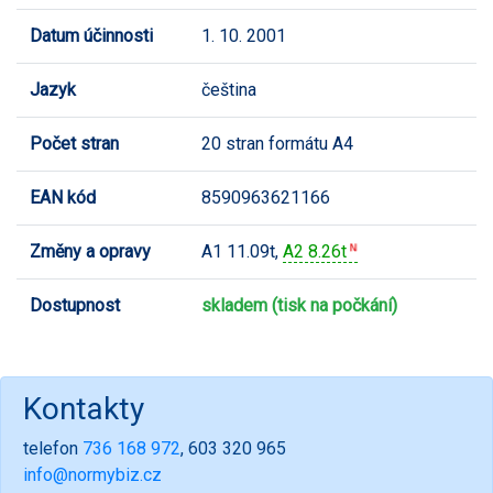
Datum účinnosti
1. 10. 2001
Jazyk
čeština
Počet stran
20 stran formátu A4
EAN kód
8590963621166
Změny a opravy
A1 11.09t,
A2 8.26t
Dostupnost
skladem (tisk na počkání)
Kontakty
telefon
736 168 972
, 603 320 965
info@normybiz.cz